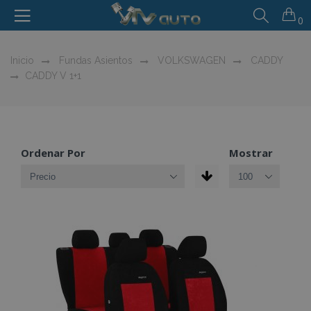
0
Inicio
Fundas Asientos
VOLKSWAGEN
CADDY
CADDY V 1+1
Ordenar Por
Mostrar