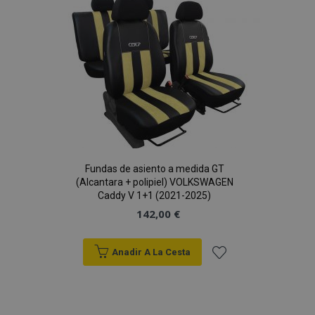
Lista
mage-cache-sessid
1
Adobe Inc.
de
www.vtvauto.es
Deseos
Fundas de asiento a medida GT
(Alcantara + polipiel) VOLKSWAGEN
mage-messages
1
Adobe Inc.
Caddy V 1+1 (2021-2025)
www.vtvauto.es
142,00 €
Anadir A La Cesta
Añadir
a la