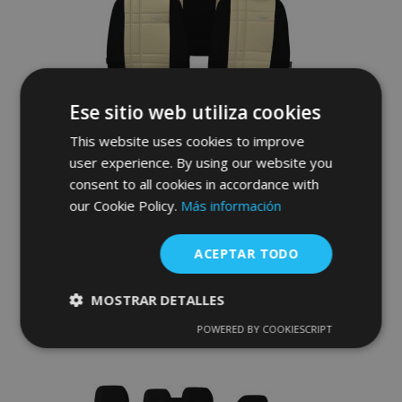
de
Deseos
Ese sitio web utiliza cookies
This website uses cookies to improve
user experience. By using our website you
Fundas de asiento a medida Stype
consent to all cookies in accordance with
(polipiel) VOLKSWAGEN Caddy V 1+1
our Cookie Policy.
Más información
(2021-2025)
120,00 €
ACEPTAR TODO
Anadir A La Cesta
MOSTRAR DETALLES
Añadir
POWERED BY COOKIESCRIPT
Cookies
Cookies de
estrictamente
rendimiento
a la
necesarias
Lista