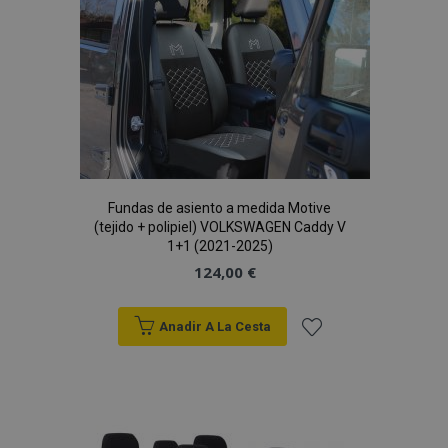
Lista
www.vtvauto.es
de
Deseos
section_data_ids
1
Adobe Inc.
www.vtvauto.es
Fundas de asiento a medida Motive
(tejido + polipiel) VOLKSWAGEN Caddy V
1+1 (2021-2025)
124,00 €
PHPSESSID
59 
PHP.net
49 s
.vtvauto.es
Política de Privacidad de Google
Anadir A La Cesta
Añadir
a la
Lista