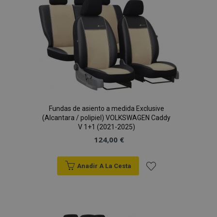
de
Deseos
X-Magento-Vary
59 
Adobe Inc.
Fundas de asiento a medida Exclusive
58 s
www.vtvauto.es
(Alcantara / polipiel) VOLKSWAGEN Caddy
V 1+1 (2021-2025)
124,00 €
Anadir A La Cesta
Añadir
a la