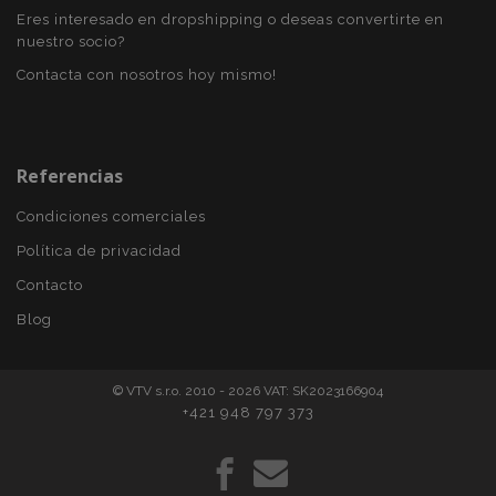
Eres interesado en dropshipping o deseas convertirte en
nuestro socio?
Contacta con nosotros hoy mismo!
mage-translation-file-version
S
Adobe Inc.
www.vtvauto.es
Referencias
Condiciones comerciales
Política de privacidad
Contacto
Blog
© VTV s.r.o. 2010 - 2026 VAT: SK2023166904
+421 948 797 373
recently_viewed_product_previous
1
Adobe Inc.
www.vtvauto.es