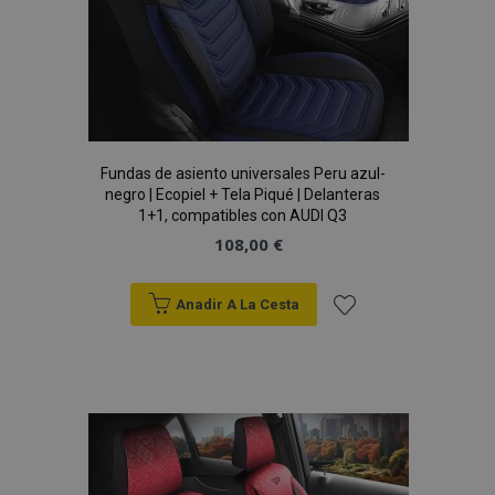
CookieScriptConsent
4 se
CookieScript
www.vtvauto.es
Fundas de asiento universales Peru azul-
negro | Ecopiel + Tela Piqué | Delanteras
1+1, compatibles con AUDI Q3
108,00 €
Anadir A La Cesta
Añadir
a la
mage-translation-file-version
S
Adobe Inc.
www.vtvauto.es
Lista
de