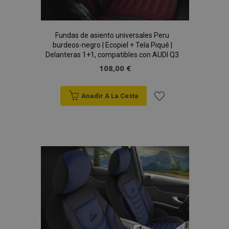
mage-messages
1
Adobe Inc.
www.vtvauto.es
Fundas de asiento universales Peru
burdeos-negro | Ecopiel + Tela Piqué |
Delanteras 1+1, compatibles con AUDI Q3
108,00 €
Anadir A La Cesta
Añadir
a la
recently_compared_product_previous
1
Adobe Inc.
Lista
www.vtvauto.es
de
Deseos
product_data_storage
1
Adobe Inc.
www.vtvauto.es