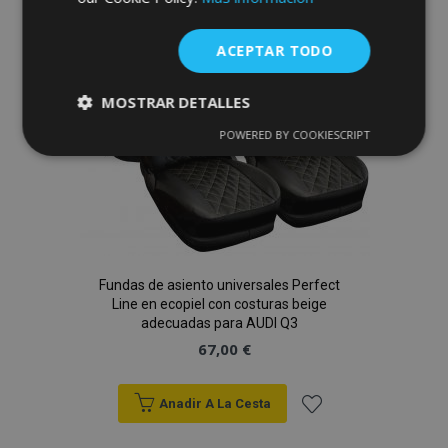
Lista
ACEPTAR TODO
de
Deseos
MOSTRAR DETALLES
POWERED BY COOKIESCRIPT
Cookies
Cookies de
estrictamente
rendimiento
necesarias
Cookies de
Cookies de
preferencias
funcionalidad
Fundas de asiento universales Perfect
Line en ecopiel con costuras beige
adecuadas para AUDI Q3
67,00 €
Anadir A La Cesta
Cookies estrictamente necesarias
Añadir
Cookies de rendimiento