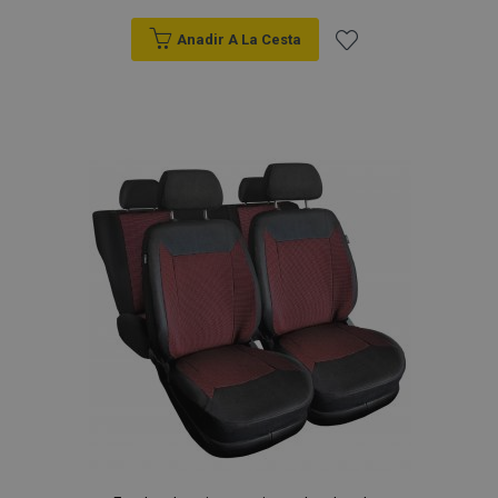
Anadir A La Cesta
Añadir
a la
Lista
de
Deseos