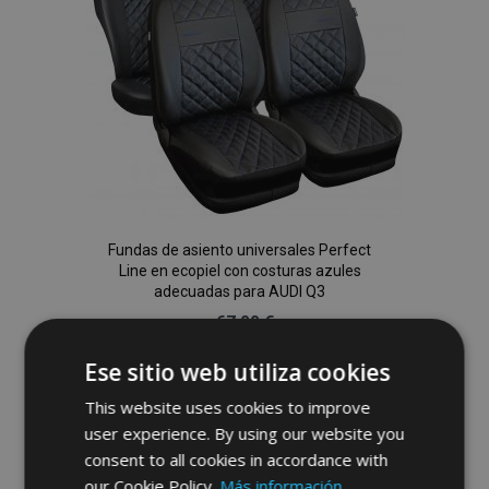
Deseos
Fundas de asiento universales Perfect
Line en ecopiel con costuras azules
adecuadas para AUDI Q3
67,00 €
Ese sitio web utiliza cookies
Anadir A La Cesta
This website uses cookies to improve
Añadir
user experience. By using our website you
consent to all cookies in accordance with
a la
our Cookie Policy.
Más información