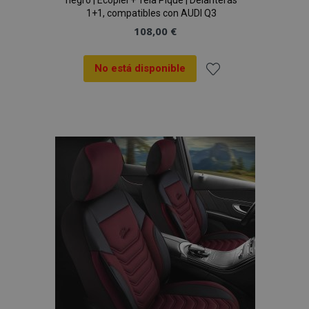
negro | Ecopiel + Tela Piqué | Delanteras
1+1, compatibles con AUDI Q3
108,00 €
No está disponible
Añadir
a la
Lista
de
mage-cache-sessid
1
Adobe Inc.
www.vtvauto.es
Deseos