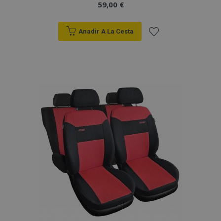
59,00 €
Anadir A La Cesta
Añadir
a la
Lista
de
Deseos