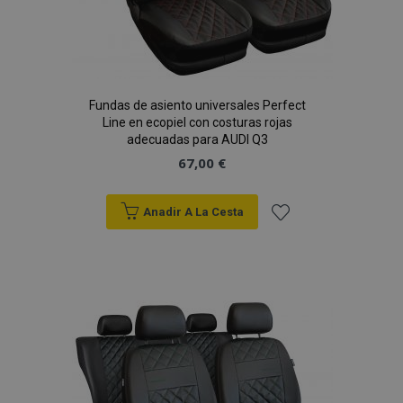
Fundas de asiento universales Perfect
Line en ecopiel con costuras rojas
adecuadas para AUDI Q3
67,00 €
Anadir A La Cesta
Añadir
a la
Lista
de
Deseos