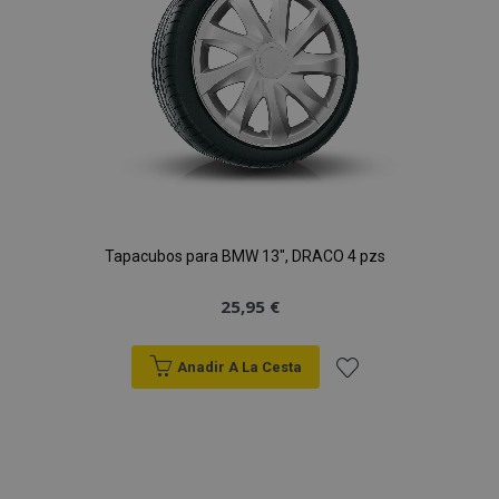
Deseos
Tapacubos para BMW 13", DRACO 4 pzs
25,95 €
Anadir A La Cesta
Añadir
a la
Lista