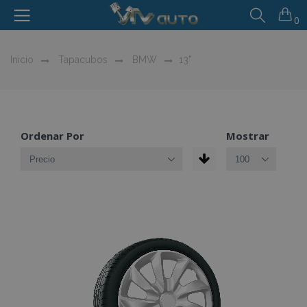
0
Inicio
Tapacubos
BMW
13"
Ordenar Por
Mostrar