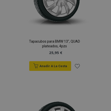
Tapacubos para BMW 13", QUAD
plateados, 4pzs
25,95 €
Anadir A La Cesta
Añadir
a la
Lista
de