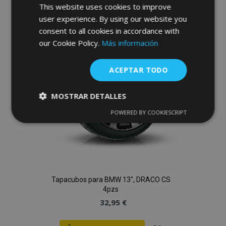
This website uses cookies to improve
a la
user experience. By using our website you
Lista
consent to all cookies in accordance with
our Cookie Policy.
Más información
de
Deseos
ACEPTAR TODO
MOSTRAR DETALLES
POWERED BY COOKIESCRIPT
Cookies
Cookies de
estrictamente
rendimiento
necesarias
Cookies de
Cookies de
Tapacubos para BMW 13", DRACO CS
preferencias
funcionalidad
4pzs
32,95 €