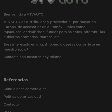
Bienvenido a VTVAUTO
X-Magento-Vary
59 
Adobe Inc.
58 s
VTVAUTO es distribuidor y proveedor al por mayor en
www.vtvauto.es
Europa, de accesorios de automóvil, tales como:
tapacubos, derivabrisas, fundas para asientos, alfombrillas,
cubiertas cromadas, marcos, etc.
Eres interesado en dropshipping o deseas convertirte en
nuestro socio?
Contacta con nosotros hoy mismo!
Referencias
mage-cache-sessid
1
Adobe Inc.
www.vtvauto.es
Condiciones comerciales
Política de privacidad
Contacto