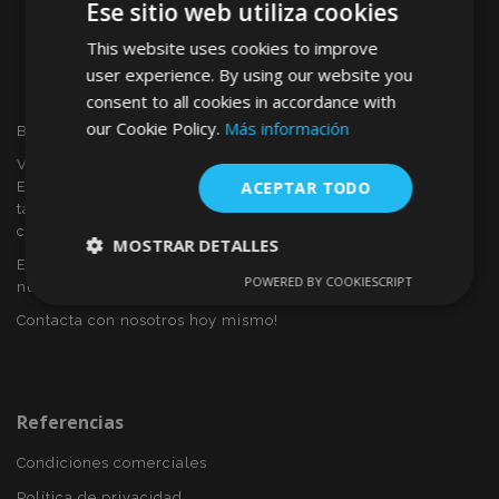
Ese sitio web utiliza cookies
This website uses cookies to improve
user experience. By using our website you
consent to all cookies in accordance with
our Cookie Policy.
Más información
Bienvenido a VTVAUTO
VTVAUTO es distribuidor y proveedor al por mayor en
ACEPTAR TODO
Europa, de accesorios de automóvil, tales como:
tapacubos, derivabrisas, fundas para asientos, alfombrillas,
cubiertas cromadas, marcos, etc.
MOSTRAR DETALLES
Eres interesado en dropshipping o deseas convertirte en
POWERED BY COOKIESCRIPT
nuestro socio?
Cookies
Cookies de
estrictamente
rendimiento
Contacta con nosotros hoy mismo!
necesarias
Cookies de
Cookies de
Referencias
preferencias
funcionalidad
Condiciones comerciales
Política de privacidad