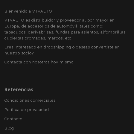
Bienvenido a VTVAUTO
VTVAUTO es distribuidor y proveedor al por mayor en
Europa, de accesorios de automóvil, tales como:
tapacubos, derivabrisas, fundas para asientos, alfombrillas,
mage-messages
1
Adobe Inc.
cubiertas cromadas, marcos, etc.
www.vtvauto.es
Eres interesado en dropshipping o deseas convertirte en
nuestro socio?
Contacta con nosotros hoy mismo!
Referencias
Condiciones comerciales
Política de privacidad
recently_compared_product_previous
1
Adobe Inc.
www.vtvauto.es
Contacto
Blog