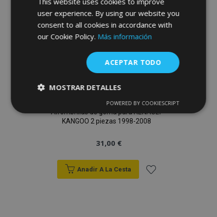
This website uses cookies to improve
Deseos
user experience. By using our website you
consent to all cookies in accordance with
our Cookie Policy.
Más información
ACEPTAR TODO
MOSTRAR DETALLES
POWERED BY COOKIESCRIPT
Cookies
Cookies de
Alfombrillas de goma para RENAULT
estrictamente
rendimiento
KANGOO 2 piezas 1998-2008
necesarias
31,00 €
Cookies de
Cookies de
preferencias
funcionalidad
Anadir A La Cesta
Añadir
a la