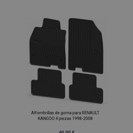
Añadir
a la
Lista
de
PHPSESSID
59 
PHP.net
49 s
.vtvauto.es
Política de Privacidad de Google
Deseos
Alfombrillas de goma para RENAULT
KANGOO 4 piezas 1998-2008
40,00 €