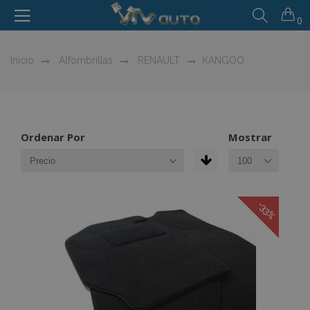
0
Inicio
Alfombrillas
RENAULT
KANGOO
Ordenar Por
Mostrar
-33%