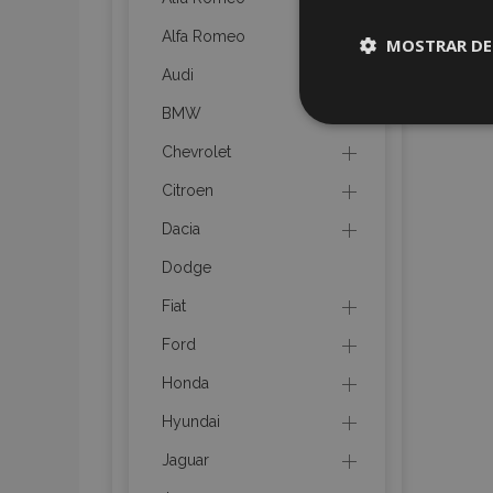
Alfa Romeo
MOSTRAR DE
Audi
Cookies
BMW
estrictame
necesaria
Chevrolet
Citroen
Dacia
Dodge
Cooki
Fiat
Ford
Strictly necessary c
Honda
be used properly wit
Hyundai
Nombre
Jaguar
recently_viewed_p