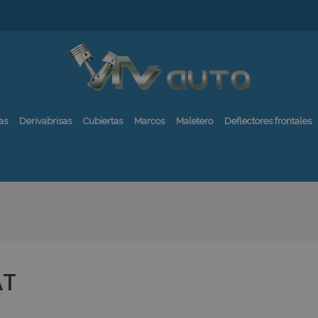
as
Derivabrisas
Cubiertas
Marcos
Maletero
Deflectores frontales
AT