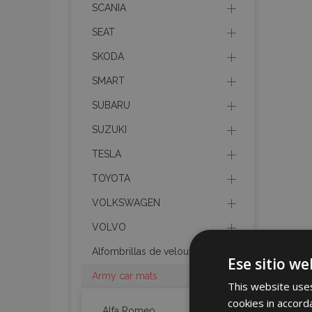
SCANIA
SEAT
SKODA
SMART
SUBARU
SUZUKI
TESLA
TOYOTA
VOLKSWAGEN
VOLVO
Alfombrillas de velours
Ese sitio we
Army car mats
This website uses
cookies in accord
Alfa Romeo