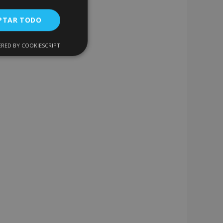
PTAR TODO
RED BY COOKIESCRIPT
Cookies de
uncionalidad
encias
. The website cannot
 de productos
acilitar la