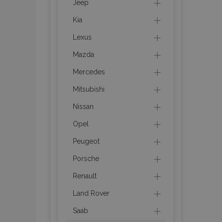
Jeep
section_data_ids
Kia
Lexus
PHPSESSID
Mazda
Mercedes
Mitsubishi
Nissan
Opel
X-Magento-Vary
Peugeot
Porsche
mage-cache-sessi
Renault
Land Rover
Saab
mage-messages