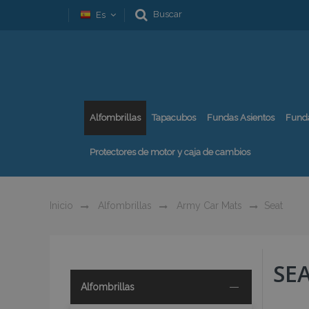
Buscar
Es
Alfombrillas
Tapacubos
Fundas Asientos
Fund
Protectores de motor y caja de cambios
Inicio
Alfombrillas
Army Car Mats
Seat
SE
Alfombrillas