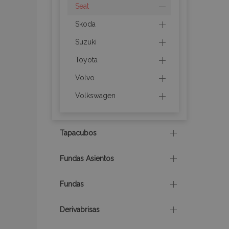
Seat
Skoda
Suzuki
recently_compare
Toyota
Volvo
product_data_sto
Volkswagen
CookieScriptConse
Tapacubos
mage-translation-f
Fundas Asientos
Fundas
recently_viewed_p
Derivabrisas
recently_compare