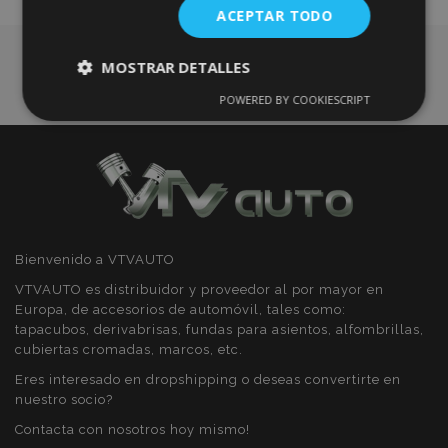
ACEPTAR TODO
Deseos
MOSTRAR DETALLES
POWERED BY COOKIESCRIPT
Cookies
Cookies de
estrictamente
rendimiento
necesarias
Cookies de
Cookies de
preferencias
funcionalidad
Bienvenido a VTVAUTO
VTVAUTO es distribuidor y proveedor al por mayor en
Europa, de accesorios de automóvil, tales como:
tapacubos, derivabrisas, fundas para asientos, alfombrillas,
cubiertas cromadas, marcos, etc.
Cookies estrictamente necesarias
Eres interesado en dropshipping o deseas convertirte en
nuestro socio?
Cookies de rendimiento
Contacta con nosotros hoy mismo!
Cookies de preferencias