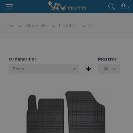
0
Inicio
Alfombrillas
PEUGEOT
RCZ
Ordenar Por
Mostrar