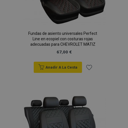
X-Magento-Vary
59 
Adobe Inc.
58 s
www.vtvauto.es
Fundas de asiento universales Perfect
Line en ecopiel con costuras rojas
adecuadas para CHEVROLET MATIZ
67,00 €
Anadir A La Cesta
Añadir
a la
mage-cache-sessid
1
Adobe Inc.
www.vtvauto.es
Lista
de
Deseos