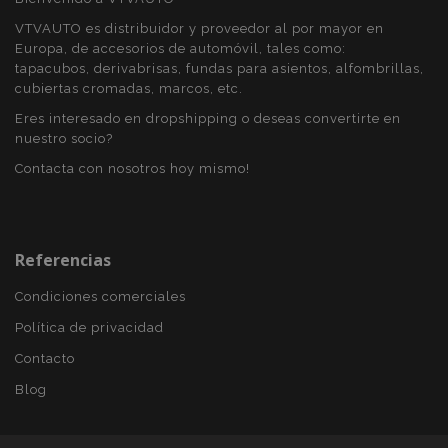
visitada y se
utiliza para
VTVAUTO es distribuidor y proveedor al por mayor en
contar y
Europa, de accesorios de automóvil, tales como:
rastrear páginas
vistas.
tapacubos, derivabrisas, fundas para asientos, alfombrillas,
cubiertas cromadas, marcos, etc.
_ga_5REJF36KHW
.vtvauto.es
1 año 1 mes
Google
Analytics utiliza
Eres interesado en dropshipping o deseas convertirte en
esta cookie par
nuestro socio?
mantener el
estado de la
sesión.
Contacta con nosotros hoy mismo!
Referencias
Condiciones comerciales
Política de privacidad
Contacto
Blog