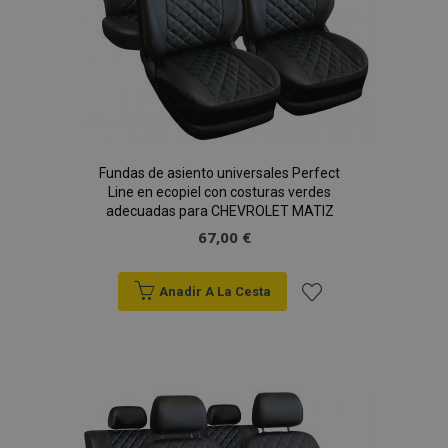
mage-messages
1
Adobe Inc.
www.vtvauto.es
Fundas de asiento universales Perfect
Line en ecopiel con costuras verdes
adecuadas para CHEVROLET MATIZ
67,00 €
Anadir A La Cesta
Añadir
recently_compared_product_previous
1
Adobe Inc.
a la
www.vtvauto.es
Lista
de