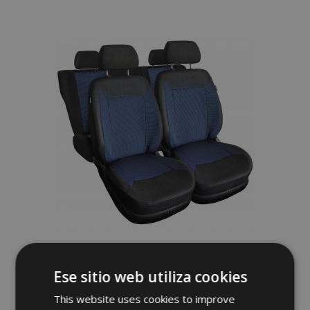
a la
Lista
de
Deseos
Fundas de asiento universales de tela
ROYAL azules adecuadas para Chevrolet
Ese sitio web utiliza cookies
Matiz
62,00 €
This website uses cookies to improve