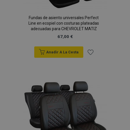
Fundas de asiento universales Perfect
Line en ecopiel con costuras plateadas
PHPSESSID
59 
adecuadas para CHEVROLET MATIZ
PHP.net
49 s
.vtvauto.es
67,00 €
Política de Privacidad de Google
Anadir A La Cesta
Añadir
a la
Lista
de
Deseos