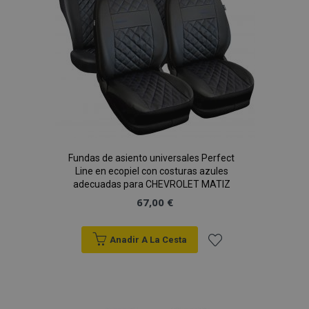
product_data_storage
1
Adobe Inc.
Deseos
www.vtvauto.es
CookieScriptConsent
4 se
CookieScript
www.vtvauto.es
Fundas de asiento universales Perfect
Line en ecopiel con costuras azules
adecuadas para CHEVROLET MATIZ
67,00 €
Anadir A La Cesta
Añadir
mage-translation-file-version
S
Adobe Inc.
a la
www.vtvauto.es