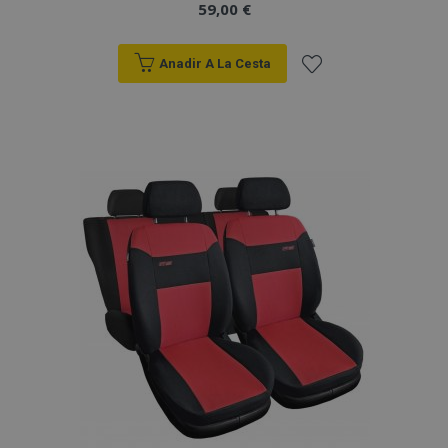
59,00 €
Anadir A La Cesta
Añadir
a la
Lista
de
Deseos