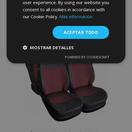
user experience. By using our website you
consent to all cookies in accordance with
Anadir A La Cesta
our Cookie Policy.
Más información
Añadir
ACEPTAR TODO
a la
Lista
MOSTRAR DETALLES
de
POWERED BY COOKIESCRIPT
Cookies
Cookies de
estrictamente
rendimiento
Deseos
necesarias
Cookies de
Cookies de
preferencias
funcionalidad