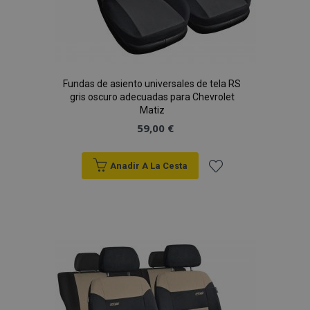
Fundas de asiento universales de tela RS
gris oscuro adecuadas para Chevrolet
Matiz
59,00 €
Anadir A La Cesta
Añadir
a la
Lista
de
Deseos