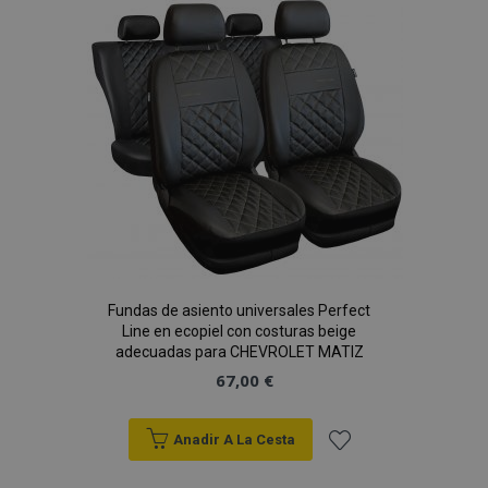
Lista
de
Deseos
recently_viewed_product_previous
1
Adobe Inc.
www.vtvauto.es
Fundas de asiento universales Perfect
recently_compared_product
1
Line en ecopiel con costuras beige
Adobe Inc.
www.vtvauto.es
adecuadas para CHEVROLET MATIZ
67,00 €
Anadir A La Cesta
Añadir