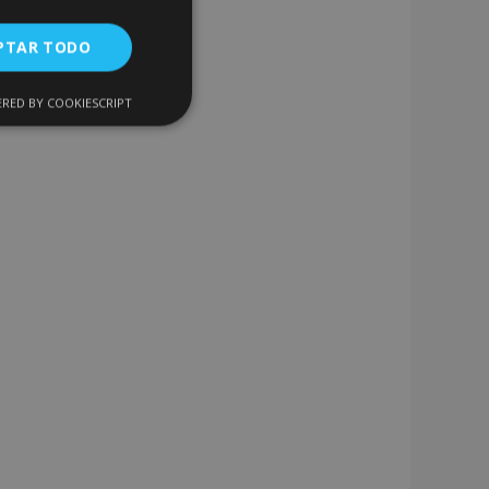
PTAR TODO
RED BY COOKIESCRIPT
Cookies de
uncionalidad
encias
. The website cannot
 de productos
acilitar la