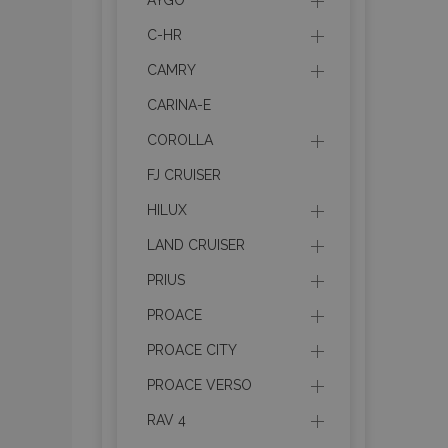
AYGO
C-HR
section_data_ids
CAMRY
CARINA-E
PHPSESSID
COROLLA
FJ CRUISER
HILUX
LAND CRUISER
X-Magento-Vary
PRIUS
PROACE
PROACE CITY
mage-cache-sessi
PROACE VERSO
RAV 4