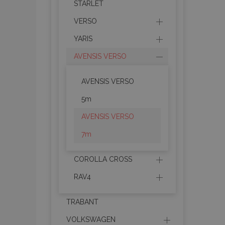
mage-messages
STARLET
VERSO
YARIS
recently_compare
AVENSIS VERSO
product_data_sto
AVENSIS VERSO
5m
CookieScriptConse
AVENSIS VERSO
7m
mage-translation-f
COROLLA CROSS
RAV4
recently_viewed_p
TRABANT
VOLKSWAGEN
recently_compare