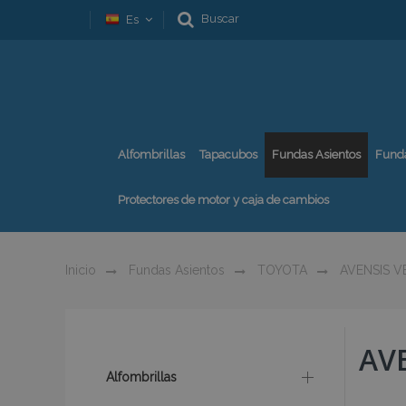
Buscar
Es
Alfombrillas
Tapacubos
Fundas Asientos
Fund
Protectores de motor y caja de cambios
Inicio
Fundas Asientos
TOYOTA
AVENSIS V
AV
Alfombrillas