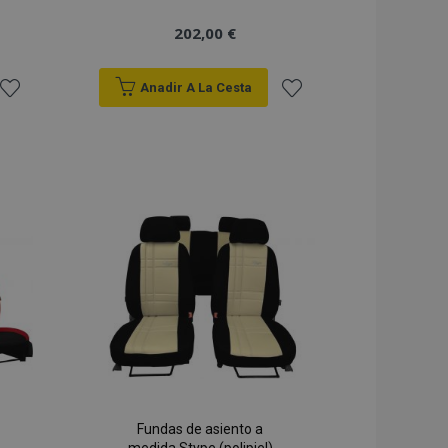
202,00 €
Anadir A La Cesta
Añadir
Añadir
a la
a la
Lista
Lista
de
de
Deseos
Deseos
Fundas de asiento a