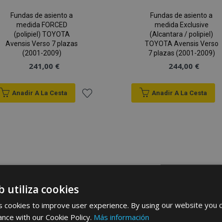
Fundas de asiento a
Fundas de asiento a
medida FORCED
medida Exclusive
(polipiel) TOYOTA
(Alcantara / polipiel)
Avensis Verso 7 plazas
TOYOTA Avensis Verso
(2001-2009)
7 plazas (2001-2009)
241,00 €
244,00 €
Anadir A La Cesta
Anadir A La Cesta
Añadir
a la
Lista
de
b utiliza cookies
Deseos
 cookies to improve user experience. By using our website you c
ance with our Cookie Policy.
Más información