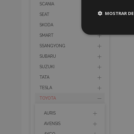
SCANIA
MOSTRAR DE
SEAT
SKODA
Cookies
SMART
estrictame
necesaria
SSANGYONG
SUBARU
SUZUKI
TATA
Cooki
TESLA
TOYOTA
Strictly necessary c
be used properly wit
AURIS
Nombre
AVENSIS
recently_viewed_p