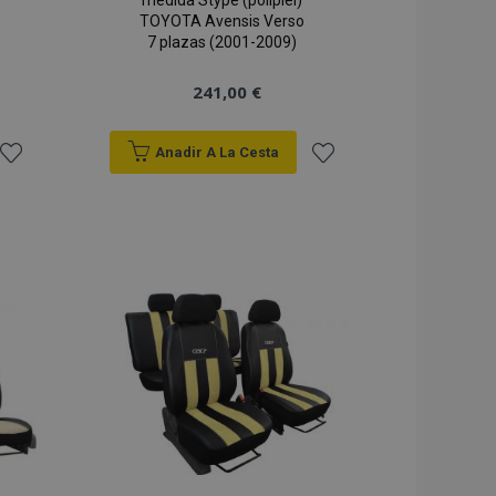
medida Stype (polipiel)
TOYOTA Avensis Verso
7 plazas (2001-2009)
241,00 €
Anadir A La Cesta
Añadir
Añadir
a la
a la
Lista
Lista
de
de
Deseos
Deseos