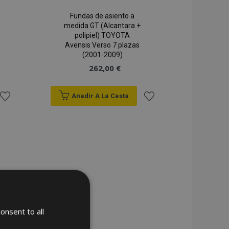
Fundas de asiento a
medida GT (Alcantara +
polipiel) TOYOTA
Avensis Verso 7 plazas
(2001-2009)
262,00 €
Anadir A La Cesta
Añadir
Añadir
a la
a la
Lista
Lista
de
de
Deseos
Deseos
onsent to all