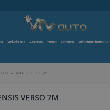
as
Derivabrisas
Cubiertas
Marcos
Maletero
Deflectores frontales
ERSO
AVENSIS VERSO 7m
ENSIS VERSO 7M