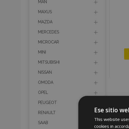
MAN
MAXUS
MAZDA
MERCEDES
MICROCAR
MINI
MITSUBISHI
NISSAN
OMODA
OPEL
PEUGEOT
Ese sitio we
RENAULT
This website uses
SAAB
cookies in accord