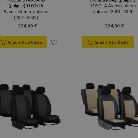
medida STANDARD
medida ROAD (polipiel)
(polipiel) TOYOTA
TOYOTA Avensis Verso
Avensis Verso 7 plazas
7 plazas (2001-2009)
(2001-2009)
224,00 €
224,00 €
Anadir A La Cesta
Anadir A La Cesta
Añadir
a la
Lista
de
Deseos