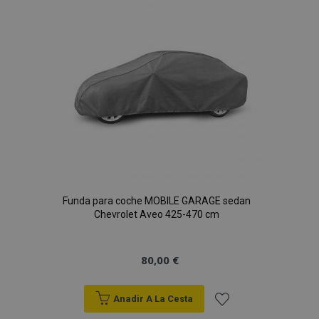
de
Deseos
PHPSESSID
59 
PHP.net
49 s
.vtvauto.es
Política de Privacidad de Google
Funda para coche MOBILE GARAGE sedan
Chevrolet Aveo 425-470 cm
80,00 €
Anadir A La Cesta