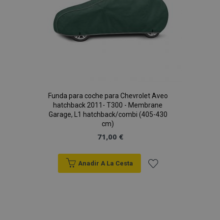
Funda para coche para Chevrolet Aveo
hatchback 2011- T300 - Membrane
Garage, L1 hatchback/combi (405-430
cm)
71,00 €
Anadir A La Cesta
Añadir
a la