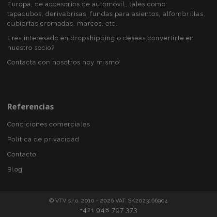
Europa, de accesorios de automóvil, tales como:
tapacubos, derivabrisas, fundas para asientos, alfombrillas,
cubiertas cromadas, marcos, etc.
Eres interesado en dropshipping o deseas convertirte en
mage-messages
1
Adobe Inc.
www.vtvauto.es
nuestro socio?
Contacta con nosotros hoy mismo!
Referencias
Condiciones comerciales
Política de privacidad
Contacto
recently_compared_product_previous
1
Adobe Inc.
www.vtvauto.es
Blog
© VTV s.r.o. 2010 - 2026 VAT: SK2023166904
+421 948 797 373
product_data_storage
1