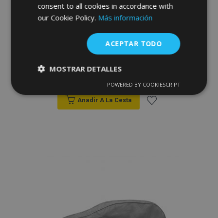
consent to all cookies in accordance with
our Cookie Policy.
Más información
Funda para coche para Chevrolet Aveo -
Membrane Garage, L Sedan (425-470 cm)
ACEPTAR TODO
MOSTRAR DETALLES
76,00 €
POWERED BY COOKIESCRIPT
Cookies
Cookies de
estrictamente
rendimiento
Anadir A La Cesta
necesarias
Añadir
a la
Cookies de
Cookies de
preferencias
funcionalidad
Lista
de
Deseos