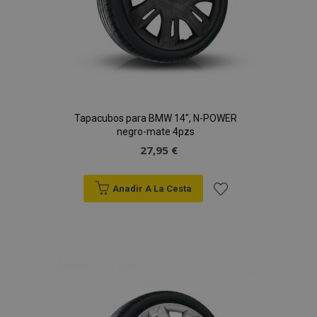
Tapacubos para BMW 14", N-POWER
negro-mate 4pzs
27,95 €
Anadir A La Cesta
Añadir
a la
Lista
de