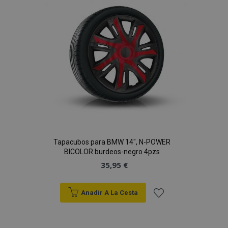
de
Deseos
mage-cache-sessid
1
Adobe Inc.
www.vtvauto.es
Tapacubos para BMW 14", N-POWER
BICOLOR burdeos-negro 4pzs
35,95 €
Anadir A La Cesta
Añadir