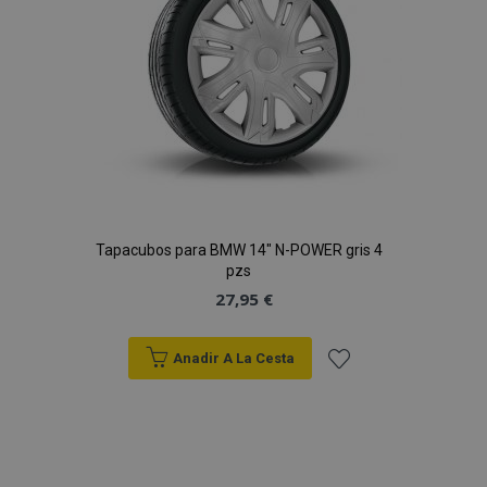
Deseos
Tapacubos para BMW 14" N-POWER gris 4
pzs
27,95 €
Anadir A La Cesta
Añadir
a la
Lista