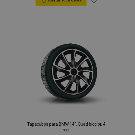
Anadir A La Cesta
Añadir
a la
Lista
de
Deseos
Tapacubos para BMW 14", Quad bicolor, 4
pzs