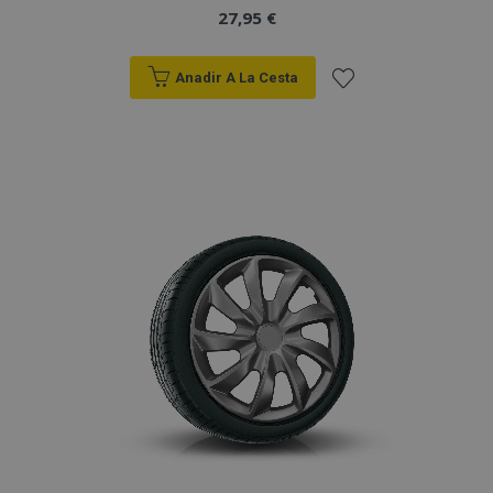
27,95 €
Anadir A La Cesta
Añadir
a la
Lista
de
Deseos