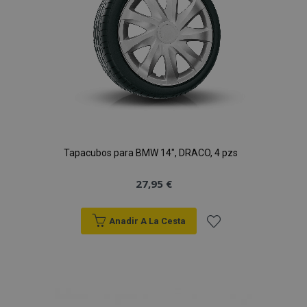
Deseos
Tapacubos para BMW 14", DRACO, 4 pzs
27,95 €
Anadir A La Cesta
Añadir
a la
Lista