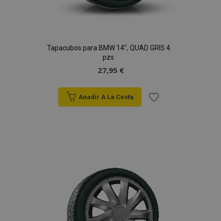
Tapacubos para BMW 14", QUAD GRIS 4
pzs
27,95 €
Anadir A La Cesta
Añadir
a la
Lista
de
Deseos