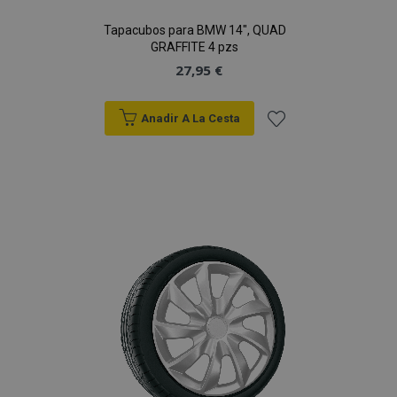
Tapacubos para BMW 14", QUAD
GRAFFITE 4 pzs
27,95 €
Anadir A La Cesta
Añadir
a la
Lista
de
Deseos