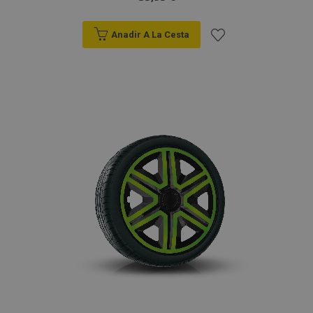
Anadir A La Cesta
Añadir
a la
Lista
de
Deseos