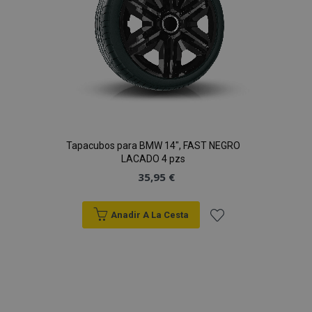
Tapacubos para BMW 14", FAST NEGRO
LACADO 4 pzs
35,95 €
Anadir A La Cesta
Añadir
a la
Lista