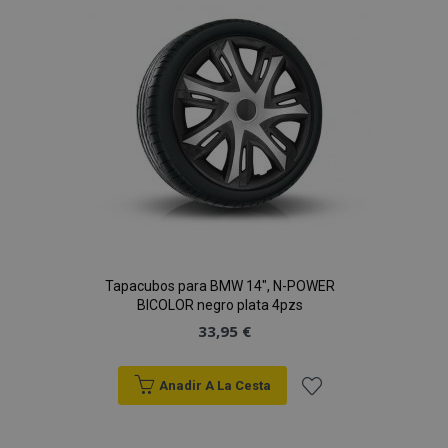
de
Deseos
Tapacubos para BMW 14", N-POWER
BICOLOR negro plata 4pzs
33,95 €
Anadir A La Cesta
Añadir