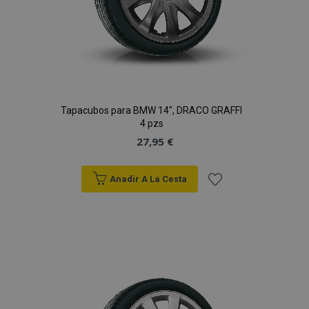
Tapacubos para BMW 14", DRACO GRAFFI
4 pzs
27,95 €
Anadir A La Cesta
Añadir
a la
Lista
de