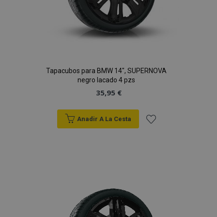
vistas.
_ga_5REJF36KHW
.vtvauto.es
1 año 1 mes
Google
Analytics utiliza
esta cookie par
mantener el
estado de la
sesión.
Tapacubos para BMW 14", SUPERNOVA
negro lacado 4 pzs
35,95 €
Anadir A La Cesta
Añadir
a la
Lista
de
Deseos