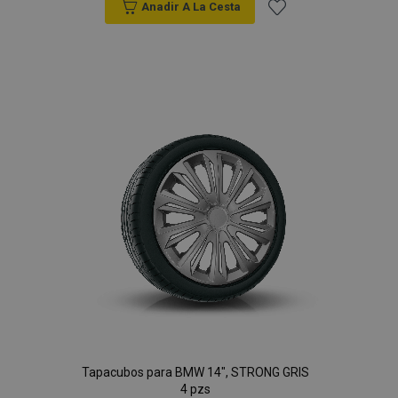
Anadir A La Cesta
Añadir
a la
Lista
de
Deseos
Tapacubos para BMW 14", STRONG GRIS
4 pzs