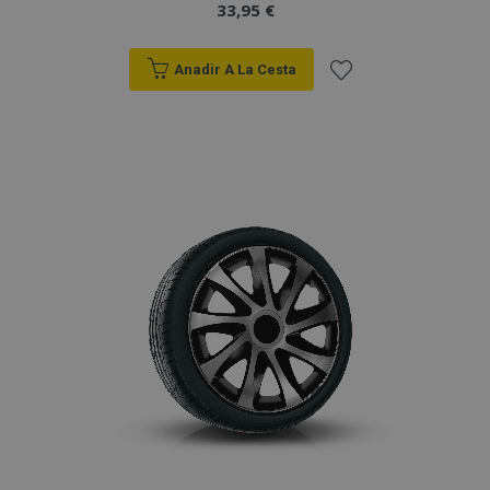
33,95 €
Anadir A La Cesta
Añadir
a la
Lista
de
Deseos