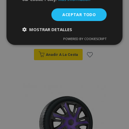
ACEPTAR TODO
Tapacubos para BMW 14", STRONG
MOSTRAR DETALLES
DUOCOLOR 4 pzs
33,95 €
POWERED BY COOKIESCRIPT
Cookies
Cookies de
estrictamente
rendimiento
necesarias
Anadir A La Cesta
Añadir
Cookies de
Cookies de
a la
preferencias
funcionalidad
Lista
de
Deseos
Cookies estrictamente necesarias
Cookies de rendimiento