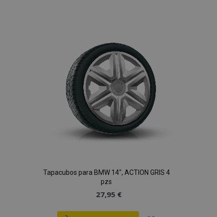
a la
Lista
de
Deseos
Tapacubos para BMW 14", ACTION GRIS 4
pzs
27,95 €