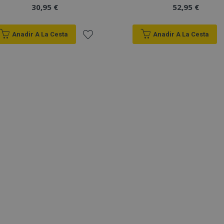
30,95 €
52,95 €
Anadir A La Cesta
Anadir A La Cesta
Añadir
a la
Lista
de
Deseos