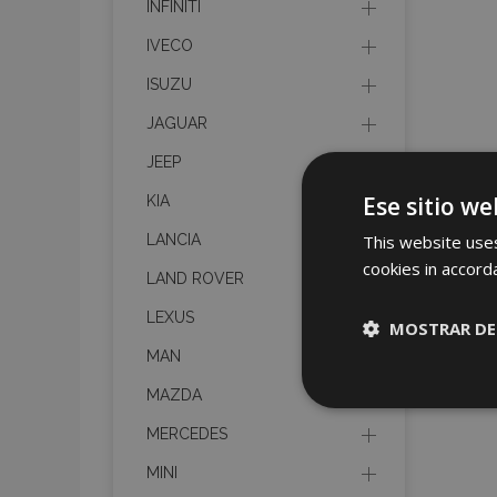
INFINITI
IVECO
ISUZU
JAGUAR
JEEP
Ese sitio we
KIA
This website uses
LANCIA
cookies in accord
LAND ROVER
LEXUS
MOSTRAR DE
MAN
Cookies
MAZDA
estrictame
necesaria
MERCEDES
MINI