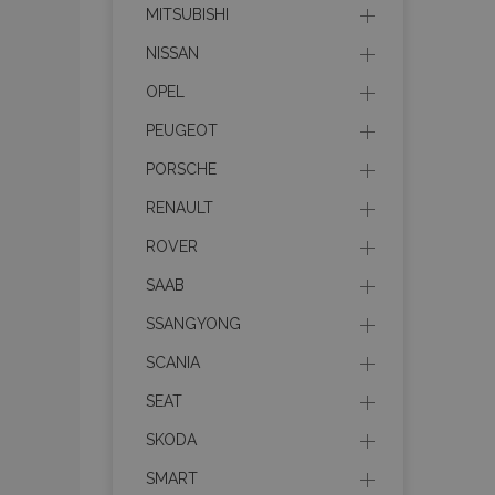
MITSUBISHI
NISSAN
Cooki
OPEL
PEUGEOT
Strictly necessary c
PORSCHE
be used properly wit
RENAULT
Nombre
ROVER
recently_viewed_p
SAAB
SSANGYONG
section_data_ids
SCANIA
SEAT
PHPSESSID
SKODA
SMART