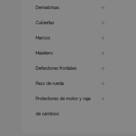
CookieScriptConse
Derivabrisas
Cubiertas
mage-translation-f
Marcos
Maletero
recently_viewed_p
Deflectores frontales
recently_compare
Paso de rueda
Protectores de motor y caja
Nombre
Nombre
Provee
Nombre
Domini
de cambios
_gat
form_key
IDE
Google
.double
mage-cache-
_ga