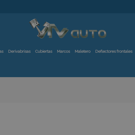
as
Derivabrisas
Cubiertas
Marcos
Maletero
Deflectores frontales