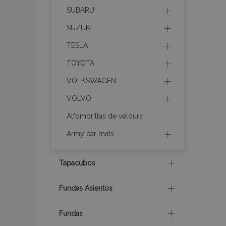
SUBARU
SUZUKI
X-Magento-Vary
TESLA
TOYOTA
mage-cache-sessi
VOLKSWAGEN
VOLVO
Alfombrillas de velours
mage-messages
Army car mats
Tapacubos
recently_compare
Fundas Asientos
product_data_sto
Fundas