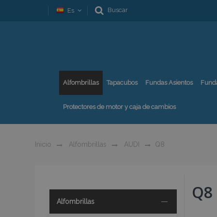
Buscar
Es
Alfombrillas
Tapacubos
Fundas Asientos
Fund
Protectores de motor y caja de cambios
Inicio
Alfombrillas
AUDI
Q8
Q8
Alfombrillas