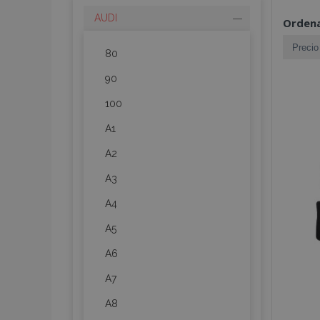
AUDI
Ordena
80
90
100
A1
A2
A3
A4
A5
A6
A7
A8