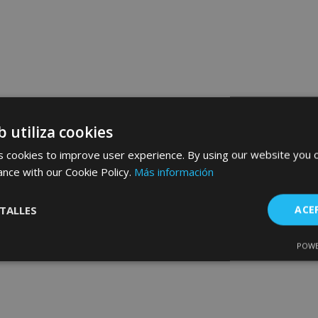
b utiliza cookies
 cookies to improve user experience. By using our website you c
ance with our Cookie Policy.
Más información
TALLES
ACE
POWE
Cookies de
Cookies de
nte
rendimiento
preferencias
f
s