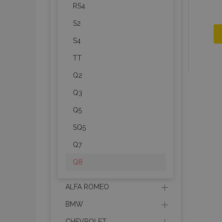
RS4
S2
S4
TT
Q2
Q3
Q5
SQ5
Q7
Q8
ALFA ROMEO
BMW
CHEVROLET