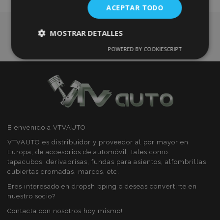
ACEPTAR TODO
Deseos
MOSTRAR DETALLES
POWERED BY COOKIESCRIPT
Cookies
Cookies de
estrictamente
rendimiento
necesarias
Cookies de
Cookies de
preferencias
funcionalidad
Bienvenido a VTVAUTO
VTVAUTO es distribuidor y proveedor al por mayor en
Europa, de accesorios de automóvil, tales como:
tapacubos, derivabrisas, fundas para asientos, alfombrillas,
cubiertas cromadas, marcos, etc.
Cookies estrictamente necesarias
Eres interesado en dropshipping o deseas convertirte en
nuestro socio?
Cookies de rendimiento
Contacta con nosotros hoy mismo!
Cookies de preferencias