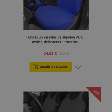
Fundas universales de algodón POK,
azules, delanteras + traseras
24,95 €
42,00 €
Anadir A La Cesta
Añadir
a la
-41%
Lista
de