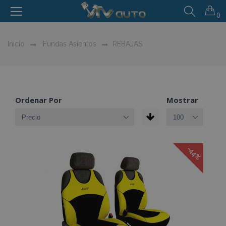
0
Inicio
Fundas Asientos
REBAJAS
Ordenar Por
Mostrar
-44%