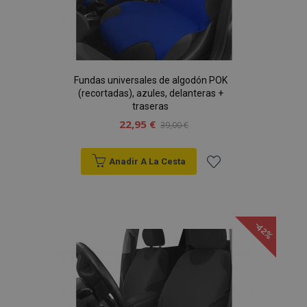
Fundas universales de algodón POK
(recortadas), azules, delanteras +
traseras
22,95 €
39,00 €
Anadir A La Cesta
Añadir
a la
-42%
Lista
de
Deseos