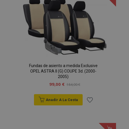
de
PHPSESSID
59 
PHP.net
Deseos
49 s
.vtvauto.es
Política de Privacidad de Google
Fundas de asiento a medida Exclusive
OPEL ASTRA II (G) COUPE 3d. (2000-
2005)
99,00 €
184,00 €
Anadir A La Cesta
Añadir
a la
-48%