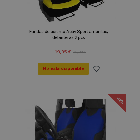
Fundas de asiento Activ Sport amarillas,
delanteras 2 pcs
19,95 €
35,00 €
No está disponible
Añadir
a la
-42%
Lista
de
Deseos