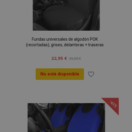
Fundas universales de algodón POK
(recortadas), grises, delanteras + traseras
22,95 €
39,00 €
No está disponible
Añadir
a la
-41%
Lista
de
Deseos