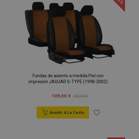
X-Magento-Vary
59 
Adobe Inc.
Lista
58 s
www.vtvauto.es
de
Deseos
Fundas de asiento a medida Piel con
impresión JAGUAR S-TYPE (1998-2002)
mage-cache-sessid
1
Adobe Inc.
www.vtvauto.es
109,00 €
206,00 €
Anadir A La Cesta
Añadir
a la