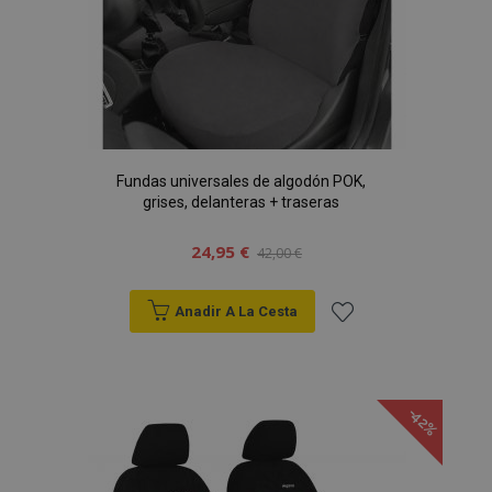
Deseos
Fundas universales de algodón POK,
grises, delanteras + traseras
24,95 €
42,00 €
Anadir A La Cesta
Añadir
a la
-42%
Lista
de