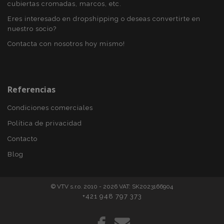
cubiertas cromadas, marcos, etc.
Eres interesado en dropshipping o deseas convertirte en
nuestro socio?
Contacta con nosotros hoy mismo!
recently_viewed_product_previous
1
Adobe Inc.
Referencias
www.vtvauto.es
Condiciones comerciales
Política de privacidad
recently_compared_product
1
Adobe Inc.
Contacto
www.vtvauto.es
Blog
© VTV s.r.o. 2010 - 2026 VAT: SK2023166904
+421 948 797 373
Proveedor
/
Nombre
Vencimiento
Descripción
Dominio
Proveedor