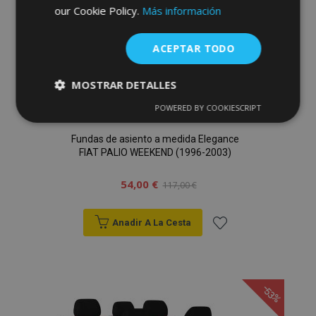
de
our Cookie Policy.
Más información
Deseos
ACEPTAR TODO
MOSTRAR DETALLES
POWERED BY COOKIESCRIPT
Cookies
Cookies de
estrictamente
rendimiento
necesarias
Fundas de asiento a medida Elegance
FIAT PALIO WEEKEND (1996-2003)
54,00 €
117,00 €
Cookies de
Cookies de
preferencias
funcionalidad
Anadir A La Cesta
Añadir
a la
-53%
Lista
Cookies estrictamente necesarias