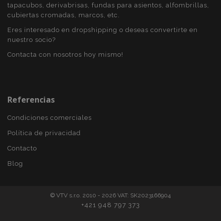
tapacubos, derivabrisas, fundas para asientos, alfombrillas,
recently_viewed_product
1
Adobe Inc.
www.vtvauto.es
cubiertas cromadas, marcos, etc.
Eres interesado en dropshipping o deseas convertirte en
nuestro socio?
section_data_ids
1
Contacta con nosotros hoy mismo!
Adobe Inc.
www.vtvauto.es
Referencias
Condiciones comerciales
Política de privacidad
PHPSESSID
59 
PHP.net
Contacto
49 s
.vtvauto.es
Política de Privacidad de Google
Blog
© VTV s.r.o. 2010 - 2026 VAT: SK2023166904
+421 948 797 373