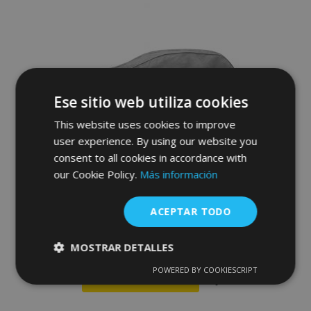
de
Deseos
Ese sitio web utiliza cookies
This website uses cookies to improve
user experience. By using our website you
consent to all cookies in accordance with
our Cookie Policy.
Más información
Funda para coche MOBILE GARAGE
hatchback/kombi Fiat Brava 405-430 cm
ACEPTAR TODO
76,00 €
MOSTRAR DETALLES
POWERED BY COOKIESCRIPT
Cookies
Cookies de
Anadir A La Cesta
estrictamente
rendimiento
necesarias
Añadir