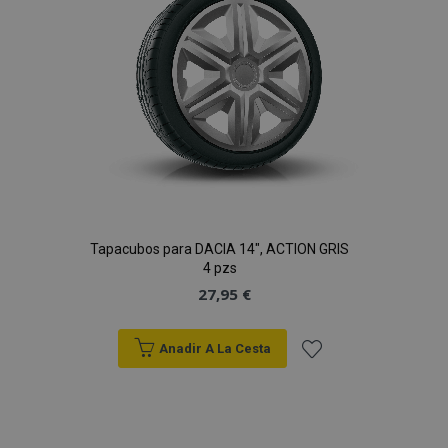
Deseos
Tapacubos para DACIA 14", ACTION GRIS
4 pzs
27,95 €
Anadir A La Cesta
Añadir
a la