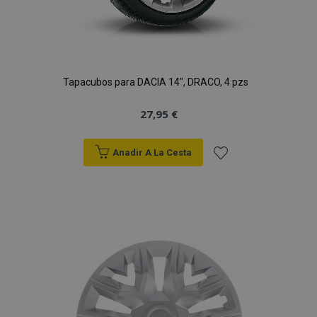
Tapacubos para DACIA 14", DRACO, 4 pzs
27,95 €
Anadir A La Cesta
Añadir
a la
Lista
de
Deseos