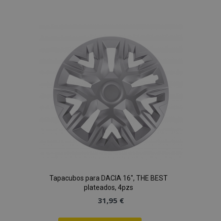
vistas.
a la
_ga_5REJF36KHW
.vtvauto.es
1 año 1 mes
Google
Analytics utiliza
Lista
esta cookie par
mantener el
estado de la
de
sesión.
Deseos
Tapacubos para DACIA 16", THE BEST
plateados, 4pzs
31,95 €