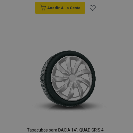
Anadir A La Cesta
Añadir
a la
Lista
de
Deseos
Tapacubos para DACIA 14", QUAD GRIS 4