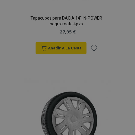
Tapacubos para DACIA 14", N-POWER
negro-mate 4pzs
27,95 €
Anadir A La Cesta
Añadir
a la
Lista
de
Deseos