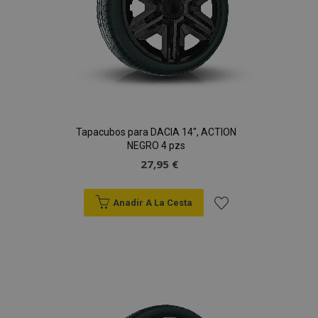
Tapacubos para DACIA 14", ACTION
NEGRO 4 pzs
27,95 €
Anadir A La Cesta
Añadir
a la
Lista
de