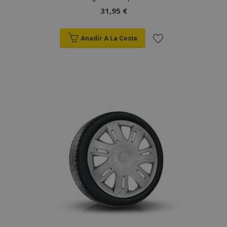
31,95 €
Anadir A La Cesta
Añadir
a la
Lista
de
Deseos