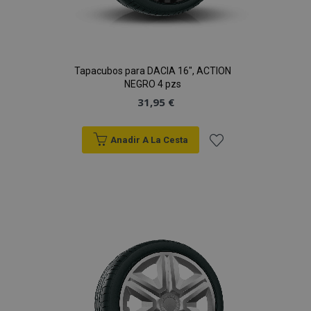
Tapacubos para DACIA 16", ACTION
NEGRO 4 pzs
31,95 €
Anadir A La Cesta
Añadir
a la
Lista
de
Deseos