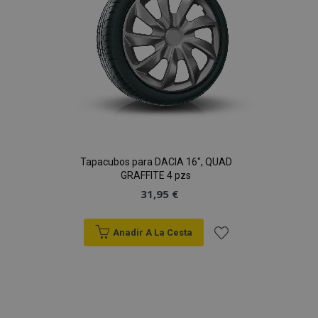
Deseos
Tapacubos para DACIA 16", QUAD
GRAFFITE 4 pzs
31,95 €
Anadir A La Cesta
Añadir
a la
Lista