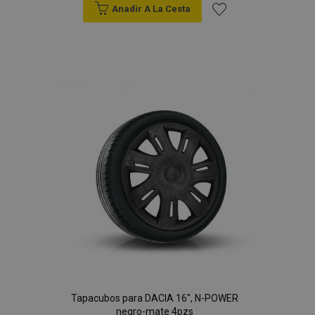
Anadir A La Cesta
Añadir
a la
Lista
de
Deseos
Tapacubos para DACIA 16", N-POWER
negro-mate 4pzs