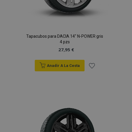
Tapacubos para DACIA 14" N-POWER gris
4 pzs
27,95 €
Anadir A La Cesta
Añadir
a la
Lista
de
Deseos