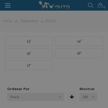
0
Inicio
Tapacubos
DACIA
13"
14"
15"
16"
17"
Ordenar Por
Mostrar