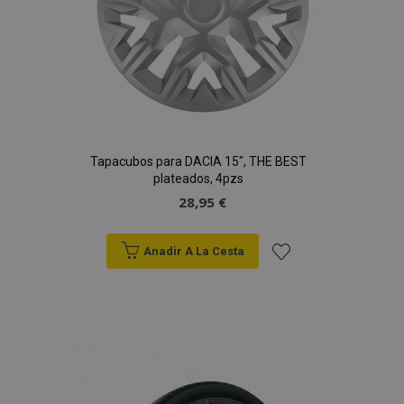
Tapacubos para DACIA 15", THE BEST
plateados, 4pzs
28,95 €
Anadir A La Cesta
Añadir
a la
Lista
de