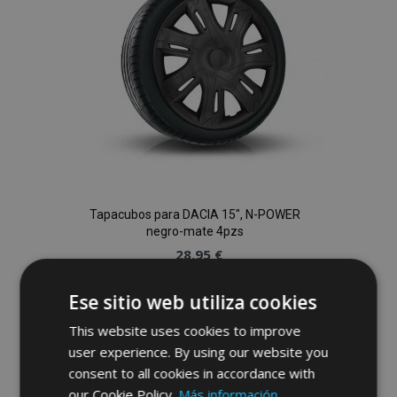
Deseos
Tapacubos para DACIA 15", N-POWER
negro-mate 4pzs
28,95 €
Ese sitio web utiliza cookies
Anadir A La Cesta
This website uses cookies to improve
Añadir
user experience. By using our website you
a la
consent to all cookies in accordance with
our Cookie Policy.
Más información