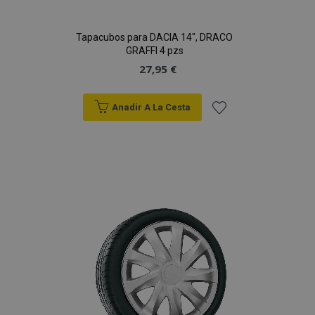
Tapacubos para DACIA 14", DRACO
GRAFFI 4 pzs
27,95 €
Anadir A La Cesta
Añadir
a la
Lista
de
Deseos