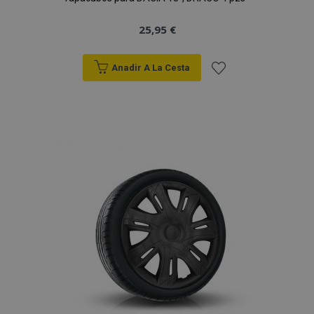
25,95 €
Anadir A La Cesta
Añadir
a la
Lista
de
Deseos