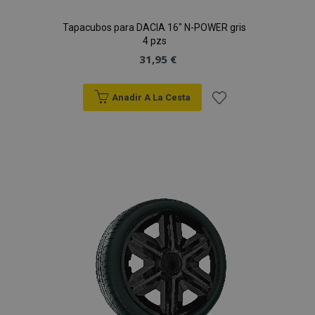
Tapacubos para DACIA 16" N-POWER gris
4 pzs
31,95 €
Anadir A La Cesta
Añadir
a la
Lista
de
Deseos