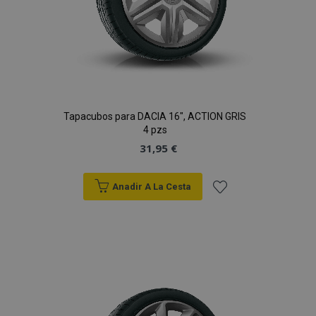
Tapacubos para DACIA 16", ACTION GRIS
4 pzs
31,95 €
Anadir A La Cesta
Añadir
a la
Lista
de