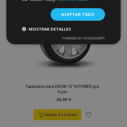
Lista
de
ACEPTAR TODO
Deseos
MOSTRAR DETALLES
POWERED BY COOKIESCRIPT
Cookies
Cookies de
estrictamente
rendimiento
necesarias
Cookies de
Cookies de
preferencias
funcionalidad
Tapacubos para DACIA 15" N-POWER gris
4 pzs
28,95 €
Anadir A La Cesta
Cookies estrictamente necesarias
Cookies de rendimiento
Añadir