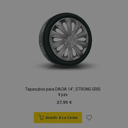
Lista
de
Deseos
Tapacubos para DACIA 14", STRONG GRIS
4 pzs
27,95 €
Anadir A La Cesta