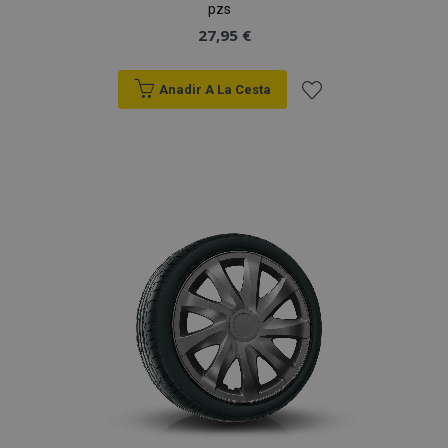
pzs
27,95 €
Anadir A La Cesta
Añadir
a la
Lista
de
Deseos