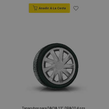
Anadir A La Cesta
Añadir
a la
Lista
de
Deseos
Tapacubos para DACIA 13", DRACO 4 pzs