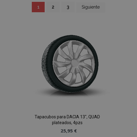
Página
Actualmente
Página
Página
Página
1
2
3
Siguiente
estás
leyendo
página
Tapacubos para DACIA 13", QUAD
plateados, 4pzs
25,95 €