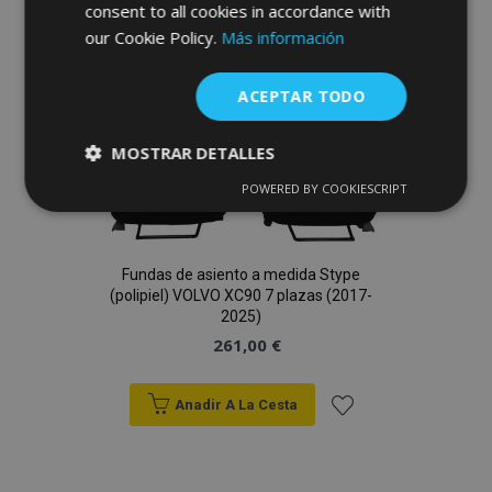
consent to all cookies in accordance with
Lista
our Cookie Policy.
Más información
de
ACEPTAR TODO
Deseos
MOSTRAR DETALLES
POWERED BY COOKIESCRIPT
Cookies
Cookies de
estrictamente
rendimiento
necesarias
Fundas de asiento a medida Stype
(polipiel) VOLVO XC90 7 plazas (2017-
2025)
Cookies de
Cookies de
preferencias
funcionalidad
261,00 €
Anadir A La Cesta
Añadir
a la
Cookies estrictamente necesarias