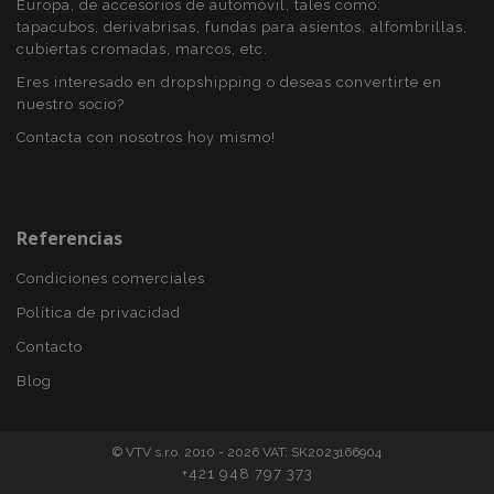
Europa, de accesorios de automóvil, tales como:
www.vtvauto.es
tapacubos, derivabrisas, fundas para asientos, alfombrillas,
cubiertas cromadas, marcos, etc.
Eres interesado en dropshipping o deseas convertirte en
nuestro socio?
Contacta con nosotros hoy mismo!
CookieScriptConsent
4 se
CookieScript
www.vtvauto.es
Referencias
Condiciones comerciales
Política de privacidad
Contacto
Blog
mage-translation-file-version
S
Adobe Inc.
www.vtvauto.es
© VTV s.r.o. 2010 - 2026 VAT: SK2023166904
+421 948 797 373