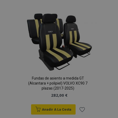
X-Magento-Vary
59 
Adobe Inc.
a la
58 s
www.vtvauto.es
Lista
de
Deseos
mage-cache-sessid
1
Adobe Inc.
Fundas de asiento a medida GT
www.vtvauto.es
(Alcantara + polipiel) VOLVO XC90 7
plazas (2017-2025)
282,00 €
Anadir A La Cesta