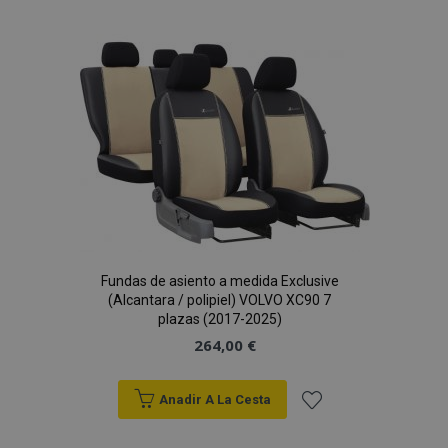
a la
Lista
PHPSESSID
59 
PHP.net
de
49 s
.vtvauto.es
Política de Privacidad de Google
Deseos
Fundas de asiento a medida Exclusive
(Alcantara / polipiel) VOLVO XC90 7
plazas (2017-2025)
264,00 €
Anadir A La Cesta
Añadir