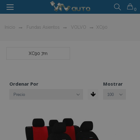
0
Inicio
Fundas Asientos
VOLVO
XC90
XC90 7m
Ordenar Por
Mostrar