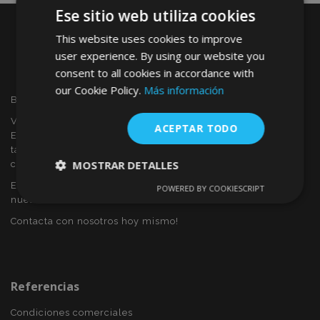
Ese sitio web utiliza cookies
This website uses cookies to improve
user experience. By using our website you
consent to all cookies in accordance with
our Cookie Policy.
Más información
Bienvenido a VTVAUTO
VTVAUTO es distribuidor y proveedor al por mayor en
ACEPTAR TODO
Europa, de accesorios de automóvil, tales como:
tapacubos, derivabrisas, fundas para asientos, alfombrillas,
MOSTRAR DETALLES
cubiertas cromadas, marcos, etc.
Eres interesado en dropshipping o deseas convertirte en
POWERED BY COOKIESCRIPT
Cookies
Cookies de
nuestro socio?
estrictamente
rendimiento
necesarias
Contacta con nosotros hoy mismo!
Cookies de
Cookies de
preferencias
funcionalidad
Referencias
Condiciones comerciales