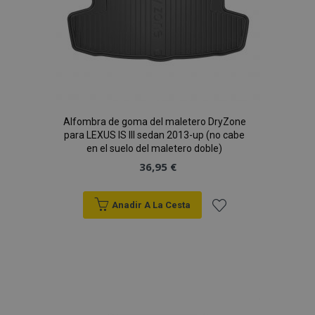
Alfombra de goma del maletero DryZone
para LEXUS IS III sedan 2013-up (no cabe
en el suelo del maletero doble)
36,95 €
Anadir A La Cesta
Añadir
a la
Lista
de