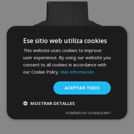
Deseos
Ese sitio web utiliza cookies
This website uses cookies to improve
user experience. By using our website you
consent to all cookies in accordance with
our Cookie Policy.
Más información
Alfombra de goma del maletero DryZone
para LEXUS IS I 200 sedan 1998-2005 (no
ACEPTAR TODO
cabe en el suelo del maletero doble)
36,95 €
MOSTRAR DETALLES
POWERED BY COOKIESCRIPT
Anadir A La Cesta
Cookies
Cookies de
estrictamente
rendimiento
Añadir
necesarias