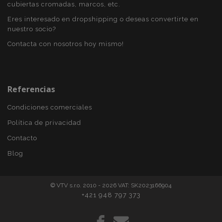
recently_viewed_product
1
Adobe Inc.
cubiertas cromadas, marcos, etc.
www.vtvauto.es
Eres interesado en dropshipping o deseas convertirte en
nuestro socio?
Contacta con nosotros hoy mismo!
section_data_ids
1
Adobe Inc.
www.vtvauto.es
Referencias
Condiciones comerciales
Política de privacidad
Contacto
PHPSESSID
59 
PHP.net
49 s
.vtvauto.es
Blog
Política de Privacidad de Google
© VTV s.r.o. 2010 - 2026 VAT: SK2023166904
+421 948 797 373