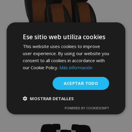
de
Deseos
Ese sitio web utiliza cookies
This website uses cookies to improve
user experience. By using our website you
Fundas de asiento a medida Piel con
consent to all cookies in accordance with
impresión FORD TOURNEO CONNECT II 5p.
our Cookie Policy.
Más información
STANDARD (2013-2018)
209,00 €
ACEPTAR TODO
Anadir A La Cesta
MOSTRAR DETALLES
Añadir
POWERED BY COOKIESCRIPT
Cookies
Cookies de
estrictamente
rendimiento
a la
necesarias
Lista