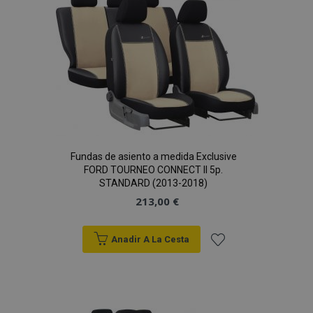
de
Deseos
X-Magento-Vary
59 
Adobe Inc.
Fundas de asiento a medida Exclusive
58 s
www.vtvauto.es
FORD TOURNEO CONNECT II 5p.
STANDARD (2013-2018)
213,00 €
Anadir A La Cesta
Añadir
a la