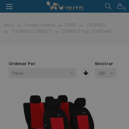
0
Inicio
Fundas Asientos
FORD
TOURNEO
TOURNEO CONNECT
CONNECT II 5p. STANDARD
Ordenar Por
Mostrar