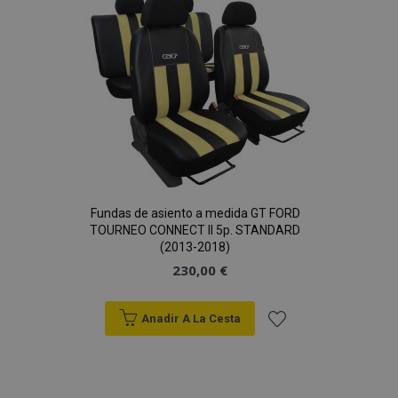
Lista
mage-cache-sessid
1
Adobe Inc.
de
www.vtvauto.es
Deseos
Fundas de asiento a medida GT FORD
TOURNEO CONNECT II 5p. STANDARD
mage-messages
1
Adobe Inc.
(2013-2018)
www.vtvauto.es
230,00 €
Anadir A La Cesta
Añadir
a la