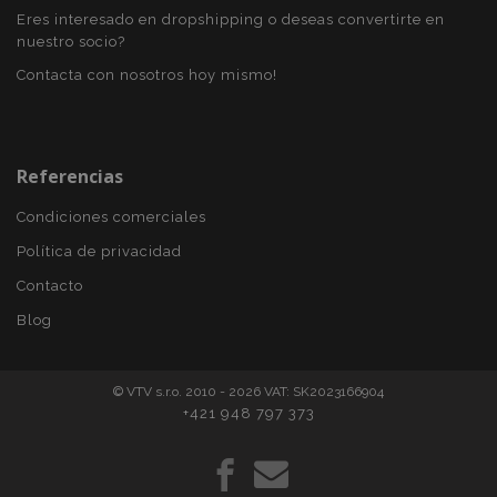
Eres interesado en dropshipping o deseas convertirte en
nuestro socio?
Contacta con nosotros hoy mismo!
mage-translation-file-version
S
Adobe Inc.
www.vtvauto.es
Referencias
Condiciones comerciales
Política de privacidad
Contacto
Blog
© VTV s.r.o. 2010 - 2026 VAT: SK2023166904
+421 948 797 373
recently_viewed_product_previous
1
Adobe Inc.
www.vtvauto.es