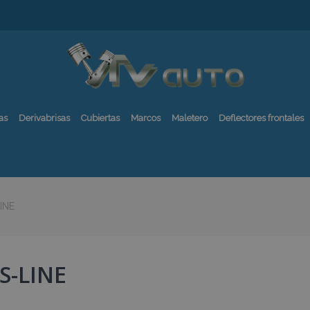
as
Derivabrisas
Cubiertas
Marcos
Maletero
Deflectores frontales
INE
S-LINE