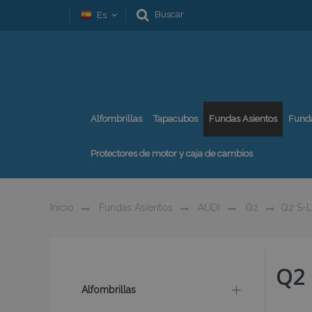
Buscar
Es
Alfombrillas
Tapacubos
Fundas Asientos
Fund
Protectores de motor y caja de cambios
Inicio
Fundas Asientos
AUDI
Q2
Q2 S-L
Q2 
Alfombrillas