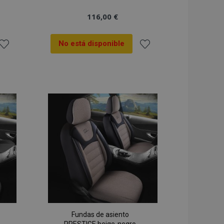
116,00 €
No está disponible
ñadir
Añadir
 la
a la
ista
Lista
de
de
Deseos
Deseos
Fundas de asiento