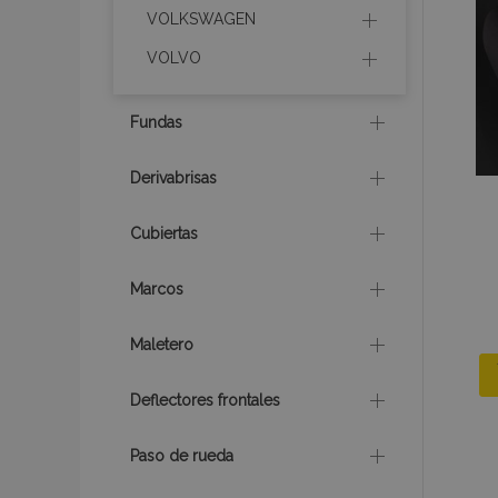
mage-messages
VOLKSWAGEN
VOLVO
recently_compare
Fundas
product_data_sto
Derivabrisas
Cubiertas
CookieScriptConse
Marcos
mage-translation-f
Maletero
Deflectores frontales
recently_viewed_p
Paso de rueda
recently_compare