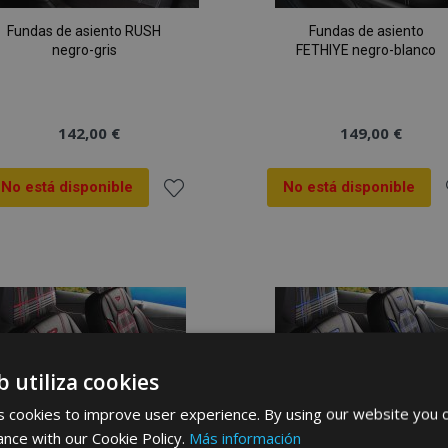
Fundas de asiento RUSH
Fundas de asiento
negro-gris
FETHIYE negro-blanco
142,00 €
149,00 €
No está disponible
No está disponible
Añadir
A
a la
a
Lista
L
de
b utiliza cookies
Deseos
 cookies to improve user experience. By using our website you c
ance with our Cookie Policy.
Más información