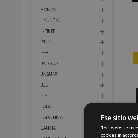
HONDA
HYUNDAI
INFINITI
ISUZU
IVECO
JAECOO
JAGUAR
JEEP
KIA
LADA
Ese sitio we
LADA NIVA
This website uses
LANCIA
cookies in accord