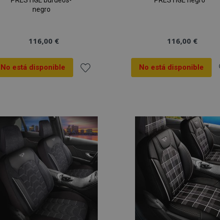
PRESTIGE burdeos-
PRESTIGE negro
negro
116,00 €
116,00 €
No está disponible
No está disponible
Añadir
A
a la
a
Lista
L
de
Deseos