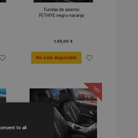
Fundas de asiento
FETHIYE negro-naranja
149,00 €
No está disponible
ñadir
Añadir
 la
a la
-15%
ista
Lista
de
de
Deseos
Deseos
onsent to all