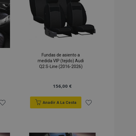
 los mensajes de
nes que se muestran
Deseos
Deseos
je de
s y varios mensajes
imina de la cookie
comprador.
 de productos
para facilitar la
 de los datos de
n productos vistos
Fundas de asiento a
nte.
medida VIP (tejido) Audi
om utiliza esta
Q2 S-Line (2016-2026)
preferencias de
de los visitantes.
r de cookies de
ne correctamente.
156,00 €
la versión de las
namiento local. Se
ia de traducción
Anadir A La Cesta
cionario
a tienda).
ñadir
Añadir
 de productos
acilitar la
 la
a la
 de productos