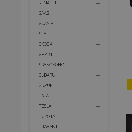
RENAULT
section_data_ids
SAAB
SCANIA
PHPSESSID
SEAT
SKODA
SMART
SSANGYONG
X-Magento-Vary
SUBARU
SUZUKI
TATA
mage-cache-sessi
TESLA
TOYOTA
TRABANT