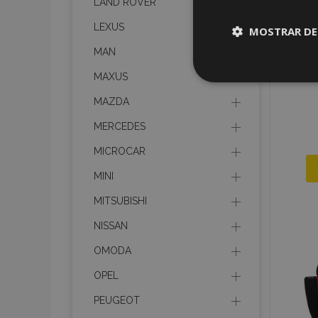
LAND ROVER
LEXUS
MOSTRAR DE
MAN
Cookies
MAXUS
estrictame
necesaria
MAZDA
MERCEDES
MICROCAR
MINI
Cooki
MITSUBISHI
NISSAN
Strictly necessary c
OMODA
be used properly wit
OPEL
Nombre
PEUGEOT
recently_viewed_p