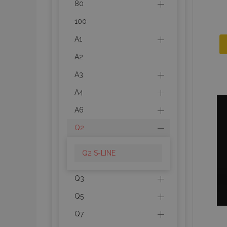
80
100
A1
A2
A3
A4
A6
Q2
Q2 S-LINE
Q3
Q5
Q7