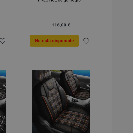
PRESTIGE beige-negro
116,00 €
No está disponible
ñadir
Añadir
 la
a la
ista
Lista
de
de
Deseos
Deseos