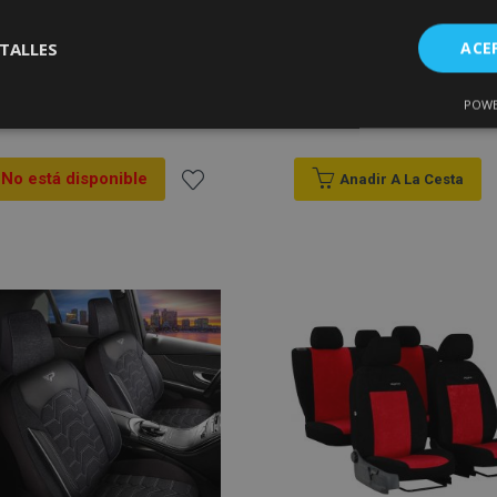
Fundas de asiento
Fundas de asiento
TALLES
ACE
PRESTIGE beige-negro
Premium para SEAT
LEON III (2013-) 783-CZ
POWE
Cookies de
Cookies de
116,00 €
141,00 €
nte
rendimiento
preferencias
f
s
No está disponible
Anadir A La Cesta
Añadir
a la
Lista
es estrictamente necesarias
Cookies de rendimiento
Cookies de prefer
Cookies de funcionalidad
de
ookies allow core website functionality such as user login and account management
Deseos
hout strictly necessary cookies.
Proveedor
/
Vencimiento
Descripción
Dominio
roduct
1 día
Almacena ID de productos
Adobe Inc.
vistos recientemente para f
www.vtvauto.es