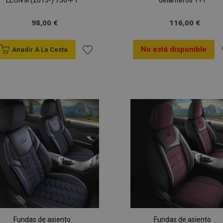
LEON III (2013-) 736-P1
delanteros 1+1
98,00 €
116,00 €
No está disponible
Anadir A La Cesta
Añadir
A
a la
a
Lista
L
de
Deseos
Fundas de asiento
Fundas de asiento