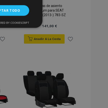
Fundas de asiento
PTAR TODO
Premium para SEAT
LEON III (2013-) 783-SZ
RED BY COOKIESCRIPT
Cookies de
141,00 €
uncionalidad
Anadir A La Cesta
Añadir
Añadir
a la
a la
Lista
Lista
encias
de
de
. The website cannot
Deseos
Deseos
 de productos
acilitar la