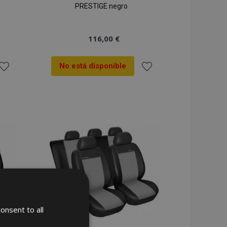
PRESTIGE negro
116,00 €
No está disponible
ñadir
Añadir
 la
a la
ista
Lista
de
de
Deseos
Deseos
onsent to all