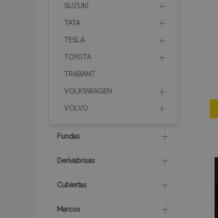
mage-messages
SUZUKI
TATA
TESLA
recently_compare
TOYOTA
TRABANT
product_data_sto
VOLKSWAGEN
CookieScriptConse
VOLVO
Fundas
mage-translation-f
Derivabrisas
Cubiertas
recently_viewed_p
Marcos
recently_compare