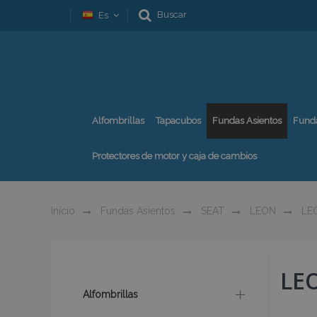
Buscar
Es
Alfombrillas
Tapacubos
Fundas Asientos
Fund
Protectores de motor y caja de cambios
Inicio
Fundas Asientos
SEAT
LEON
LEO
LEO
Alfombrillas