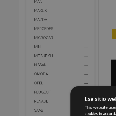
MAN
MAXUS
MAZDA
MERCEDES
MICROCAR
MINI
MITSUBISHI
NISSAN
OMODA
OPEL
PEUGEOT
Ese sitio we
RENAULT
This website uses
SAAB
cookies in accord