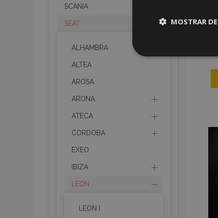
SCANIA
MOSTRAR DE
SEAT
ALHAMBRA
Cookies
estrictame
ALTEA
necesaria
AROSA
ARONA
ATECA
CORDOBA
Cooki
EXEO
Strictly necessary c
IBIZA
be used properly wit
LEON
Nombre
LEON I
recently_viewed_p