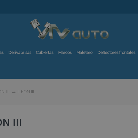
as
Derivabrisas
Cubiertas
Marcos
Maletero
Deflectores frontales
N III
LEON III
N III