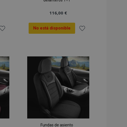
delanteros 1+1
116,00 €
No está disponible
ñadir
Añadir
 la
a la
ista
Lista
de
de
Deseos
Deseos
Fundas de asiento