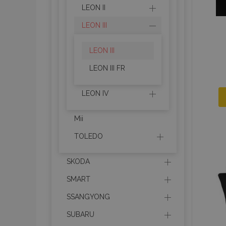
LEON II
section_data_ids
LEON III
LEON III
PHPSESSID
LEON III FR
LEON IV
Mii
X-Magento-Vary
TOLEDO
SKODA
mage-cache-sessi
SMART
SSANGYONG
SUBARU