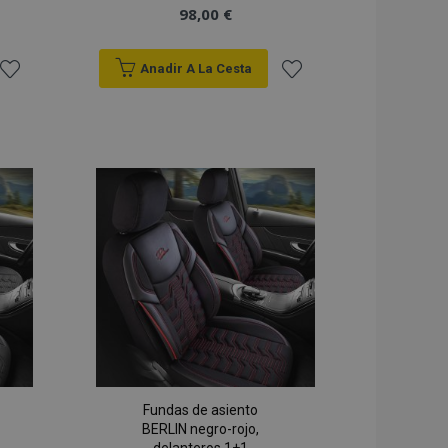
98,00 €
Anadir A La Cesta
Añadir
Añadir
a la
a la
Lista
Lista
de
de
Deseos
Deseos
Fundas de asiento
BERLIN negro-rojo,