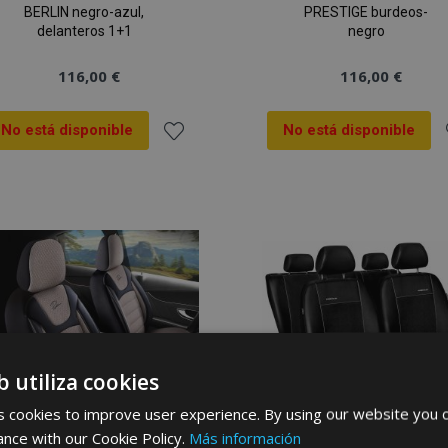
BERLIN negro-azul,
PRESTIGE burdeos-
delanteros 1+1
negro
116,00 €
116,00 €
No está disponible
No está disponible
Añadir
A
a la
a
Lista
L
de
Deseos
b utiliza cookies
 cookies to improve user experience. By using our website you c
ance with our Cookie Policy.
Más información