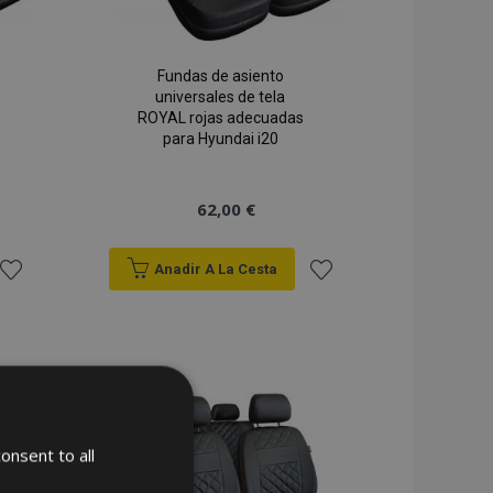
Fundas de asiento
universales de tela
ROYAL rojas adecuadas
para Hyundai i20
62,00 €
Anadir A La Cesta
Añadir
Añadir
a la
a la
Lista
Lista
de
de
onsent to all
Deseos
Deseos