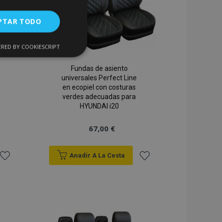
PTAR TODO
RED BY COOKIESCRIPT
Cookies de
uncionalidad
Fundas de asiento
universales Perfect Line
en ecopiel con costuras
verdes adecuadas para
HYUNDAI i20
67,00 €
encias
Anadir A La Cesta
. The website cannot
Añadir
Añadir
a la
a la
Lista
Lista
 de productos
acilitar la