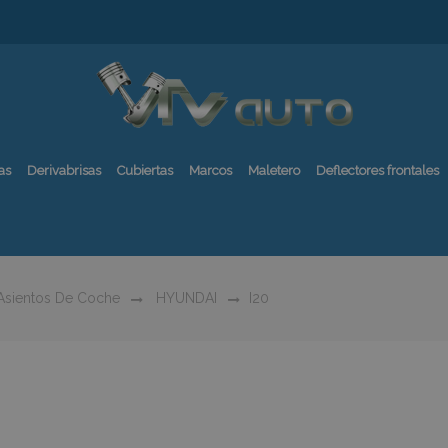
as
Derivabrisas
Cubiertas
Marcos
Maletero
Deflectores frontales
 Asientos De Coche
HYUNDAI
I20