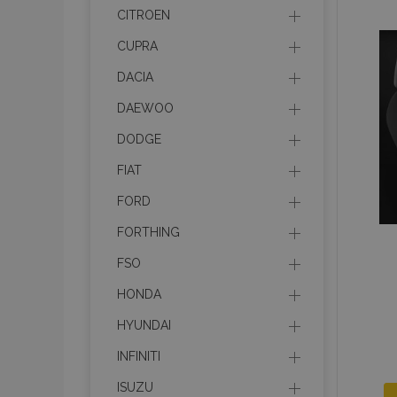
mage-messages
CITROEN
CUPRA
DACIA
recently_compare
DAEWOO
DODGE
product_data_sto
FIAT
CookieScriptConse
FORD
FORTHING
FSO
mage-translation-f
HONDA
HYUNDAI
recently_viewed_p
INFINITI
ISUZU
recently_compare