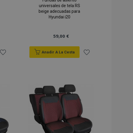
Fundas de asiento
universales de tela RS
beige adecuadas para
Hyundai i20
59,00 €
Anadir A La Cesta
Añadir
Añadir
a la
a la
Lista
Lista
de
de
Deseos
Deseos