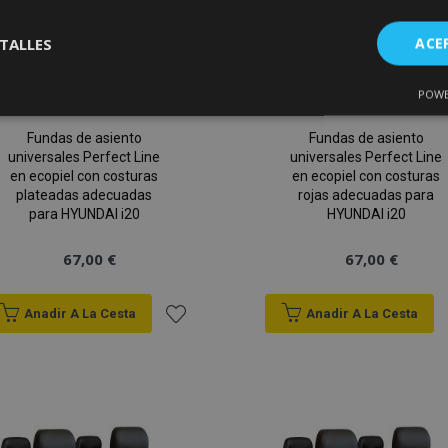
TALLES
ACE
POWE
Cookies de
Cookies de
nte
rendimiento
preferencias
f
s
Fundas de asiento
Fundas de asiento
universales Perfect Line
universales Perfect Line
en ecopiel con costuras
en ecopiel con costuras
plateadas adecuadas
rojas adecuadas para
para HYUNDAI i20
HYUNDAI i20
67,00 €
67,00 €
es estrictamente necesarias
Cookies de rendimiento
Cookies de prefer
Cookies de funcionalidad
Anadir A La Cesta
Anadir A La Cesta
ookies allow core website functionality such as user login and account management
Añadir
hout strictly necessary cookies.
a la
Proveedor
/
Vencimiento
Descripción
Dominio
Lista
roduct
1 día
Almacena ID de productos
Adobe Inc.
vistos recientemente para f
www.vtvauto.es