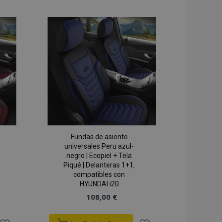
 los mensajes de
a la
a la
nes que se muestran
je de
s y varios mensajes
Lista
Lista
imina de la cookie
comprador.
de
de
 de productos
para facilitar la
Deseos
Deseos
 de los datos de
n productos vistos
nte.
om utiliza esta
preferencias de
de los visitantes.
r de cookies de
ne correctamente.
Fundas de asiento
universales Peru azul-
la versión de las
negro | Ecopiel + Tela
namiento local. Se
ia de traducción
Piqué | Delanteras 1+1,
cionario
compatibles con
a tienda).
HYUNDAI i20
 de productos
108,00 €
acilitar la
 de productos