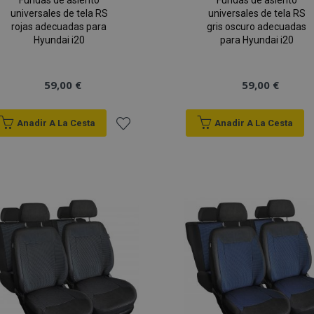
Fundas de asiento
Fundas de asiento
universales de tela RS
universales de tela RS
rojas adecuadas para
gris oscuro adecuadas
Hyundai i20
para Hyundai i20
59,00 €
59,00 €
Anadir A La Cesta
Anadir A La Cesta
Añadir
a la
Lista
de
Deseos