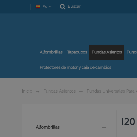
Buscar
Es
Alfombrillas
Tapacubos
Fundas Asientos
Fund
Protectores de motor y caja de cambios
Inicio
Fundas Asientos
Fundas Universales Para
I20
Alfombrillas