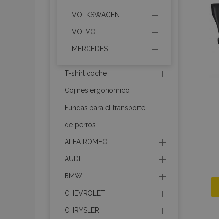
VOLKSWAGEN
section_data_ids
VOLVO
MERCEDES
PHPSESSID
T-shirt coche
Cojínes ergonómico
Fundas para el transporte
X-Magento-Vary
de perros
ALFA ROMEO
AUDI
mage-cache-sessi
BMW
CHEVROLET
CHRYSLER