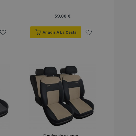
59,00 €
Anadir A La Cesta
Añadir
Añadir
a la
a la
Lista
Lista
de
de
Deseos
Deseos