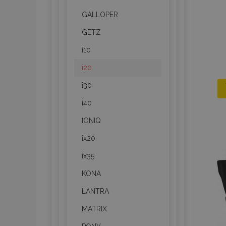
GALLOPER
GETZ
i10
i20
i30
i40
IONIQ
ix20
ix35
KONA
LANTRA
MATRIX