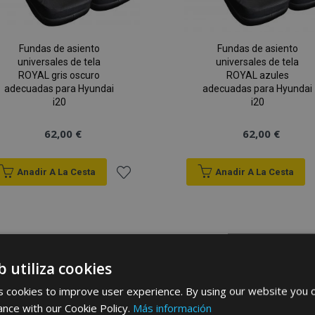
Fundas de asiento
Fundas de asiento
universales de tela
universales de tela
ROYAL gris oscuro
ROYAL azules
adecuadas para Hyundai
adecuadas para Hyundai
i20
i20
62,00 €
62,00 €
Anadir A La Cesta
Anadir A La Cesta
Añadir
a la
Lista
b utiliza cookies
de
 cookies to improve user experience. By using our website you c
Deseos
ance with our Cookie Policy.
Más información