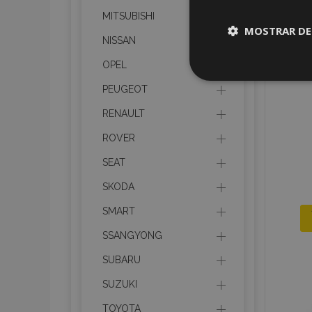
MITSUBISHI
MOSTRAR DE
NISSAN
OPEL
Cookies
estrictame
PEUGEOT
necesaria
RENAULT
ROVER
SEAT
SKODA
Cooki
SMART
SSANGYONG
Strictly necessary c
be used properly wit
SUBARU
Nombre
SUZUKI
recently_viewed_p
TOYOTA