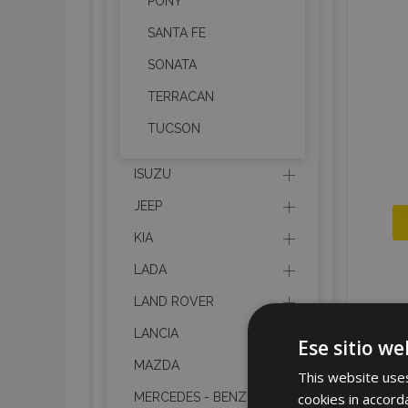
PONY
SANTA FE
SONATA
TERRACAN
TUCSON
ISUZU
JEEP
KIA
LADA
LAND ROVER
LANCIA
Ese sitio we
MAZDA
This website uses
cookies in accord
MERCEDES - BENZ