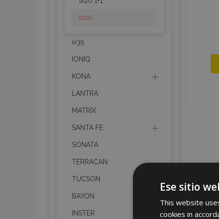
ix20 1+1
ix20
ix35
IONIQ
KONA
LANTRA
MATRIX
SANTA FE
SONATA
TERRACAN
TUCSON
Ese sitio we
BAYON
This website uses
cookies in accord
INSTER