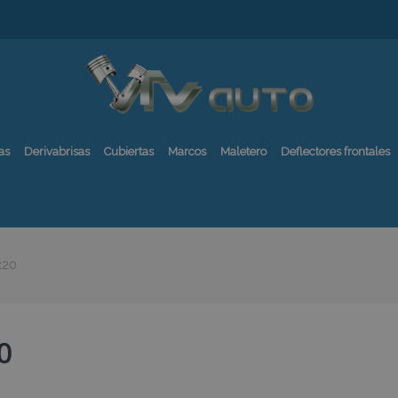
as
Derivabrisas
Cubiertas
Marcos
Maletero
Deflectores frontales
x20
0