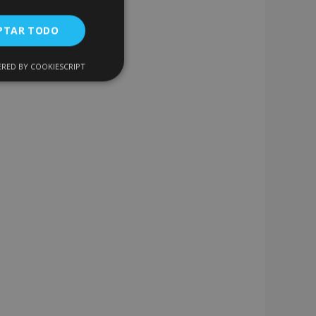
PTAR TODO
RED BY COOKIESCRIPT
Cookies de
uncionalidad
encias
. The website cannot
 de productos
acilitar la