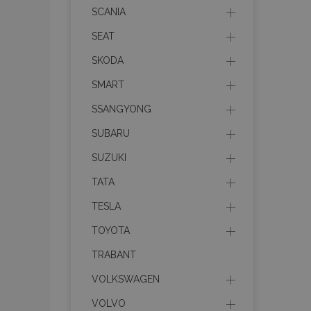
mage-messages
SCANIA
SEAT
SKODA
recently_compare
SMART
SSANGYONG
product_data_sto
SUBARU
CookieScriptConse
SUZUKI
TATA
TESLA
mage-translation-f
TOYOTA
TRABANT
recently_viewed_p
VOLKSWAGEN
VOLVO
recently_compare