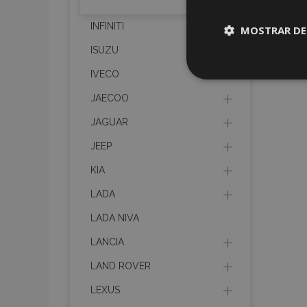
INFINITI
MOSTRAR DE
ISUZU
Cookies
IVECO
estrictame
necesaria
JAECOO
JAGUAR
JEEP
KIA
Cooki
LADA
LADA NIVA
Strictly necessary c
LANCIA
be used properly wit
LAND ROVER
Nombre
LEXUS
recently_viewed_p