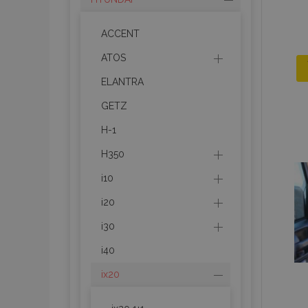
ACCENT
ATOS
ELANTRA
GETZ
H-1
H350
i10
i20
i30
i40
ix20