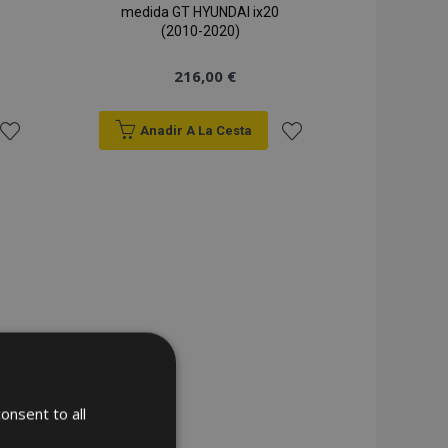
medida GT HYUNDAI ix20
(2010-2020)
216,00 €
Anadir A La Cesta
Añadir
Añadir
a la
a la
Lista
Lista
de
de
Deseos
Deseos
onsent to all