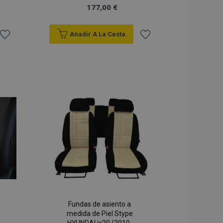
177,00 €
Anadir A La Cesta
Añadir
Añadir
a la
a la
Lista
Lista
de
de
Deseos
Deseos
Fundas de asiento a
medida de Piel Stype