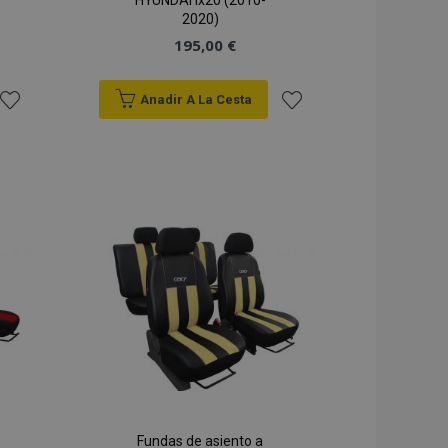
HYUNDAI ix20 (2010-
2020)
195,00 €
Anadir A La Cesta
Añadir
Añadir
a la
a la
Lista
Lista
de
de
Deseos
Deseos
Fundas de asiento a