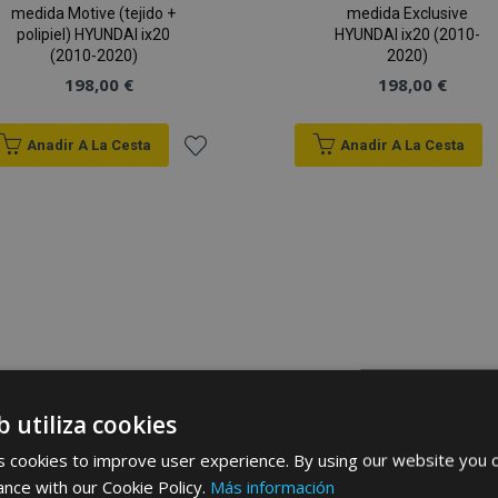
medida Motive (tejido +
medida Exclusive
polipiel) HYUNDAI ix20
HYUNDAI ix20 (2010-
(2010-2020)
2020)
198,00 €
198,00 €
Anadir A La Cesta
Anadir A La Cesta
Añadir
a la
Lista
de
Deseos
b utiliza cookies
 cookies to improve user experience. By using our website you c
ance with our Cookie Policy.
Más información