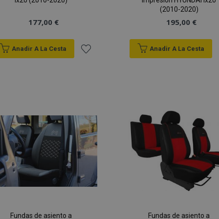
ix20 (2010-2020)
impresión HYUNDAI ix20
(2010-2020)
177,00 €
195,00 €
Anadir A La Cesta
Anadir A La Cesta
Añadir
a la
Lista
de
Deseos
Fundas de asiento a
Fundas de asiento a