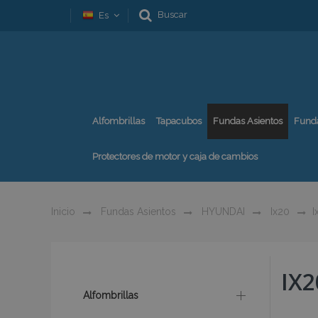
Buscar
Es
Alfombrillas
Tapacubos
Fundas Asientos
Fund
Protectores de motor y caja de cambios
Inicio
Fundas Asientos
HYUNDAI
Ix20
I
IX2
Alfombrillas