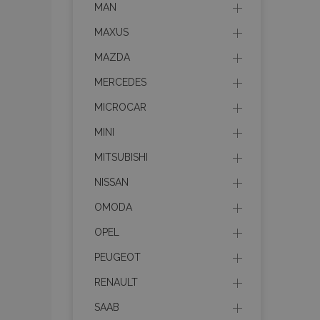
MAN
section_data_ids
MAXUS
MAZDA
PHPSESSID
MERCEDES
MICROCAR
MINI
MITSUBISHI
X-Magento-Vary
NISSAN
OMODA
OPEL
mage-cache-sessi
PEUGEOT
RENAULT
SAAB