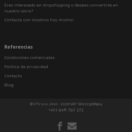
Eres interesado en dropshipping o deseas convertirte en
nuestro socio?
Contacta con nosotros hoy mismo!
mage-translation-file-version
S
Adobe Inc.
www.vtvauto.es
Referencias
Condiciones comerciales
Política de privacidad
Contacto
Blog
© VTV s.r.o. 2010 - 2026 VAT: SK2023166904
+421 948 797 373
recently_viewed_product_previous
1
Adobe Inc.
www.vtvauto.es