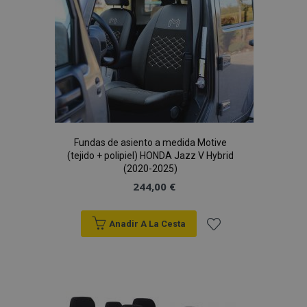
Lista
www.vtvauto.es
de
Deseos
section_data_ids
1
Adobe Inc.
www.vtvauto.es
Fundas de asiento a medida Motive
(tejido + polipiel) HONDA Jazz V Hybrid
(2020-2025)
244,00 €
PHPSESSID
59 
PHP.net
49 s
.vtvauto.es
Política de Privacidad de Google
Anadir A La Cesta
Añadir
a la
Lista