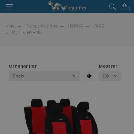
0
Inicio
Fundas Asientos
HONDA
JAZZ
JAZZ V HYBRID
Ordenar Por
Mostrar