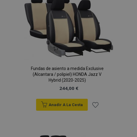
de
Deseos
X-Magento-Vary
59 
Adobe Inc.
Fundas de asiento a medida Exclusive
58 s
www.vtvauto.es
(Alcantara / polipiel) HONDA Jazz V
Hybrid (2020-2025)
244,00 €
Anadir A La Cesta
Añadir
a la