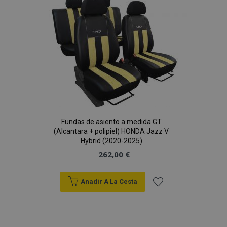
Lista
mage-cache-sessid
1
Adobe Inc.
de
www.vtvauto.es
Deseos
Fundas de asiento a medida GT
(Alcantara + polipiel) HONDA Jazz V
mage-messages
1
Adobe Inc.
Hybrid (2020-2025)
www.vtvauto.es
262,00 €
Anadir A La Cesta
Añadir
a la