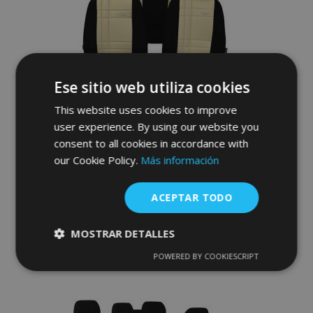
de
Deseos
Ese sitio web utiliza cookies
This website uses cookies to improve
user experience. By using our website you
Fundas de asiento a medida Stype
consent to all cookies in accordance with
(polipiel) HONDA Jazz V Hybrid (2020-
our Cookie Policy.
Más información
2025)
241,00 €
ACEPTAR TODO
Anadir A La Cesta
MOSTRAR DETALLES
Añadir
POWERED BY COOKIESCRIPT
Cookies
Cookies de
estrictamente
rendimiento
a la
necesarias
Lista