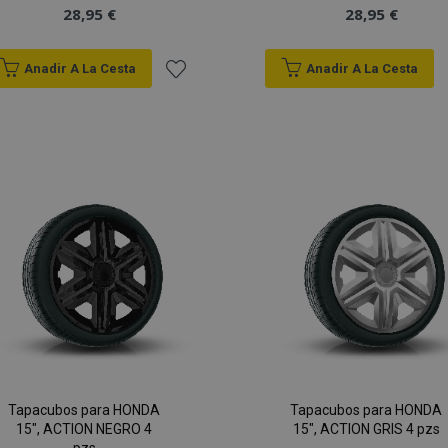
28,95 €
28,95 €
Anadir A La Cesta
Anadir A La Cesta
Añadir
a la
Lista
de
Deseos
Tapacubos para HONDA
Tapacubos para HONDA
15", ACTION NEGRO 4
15", ACTION GRIS 4 pzs