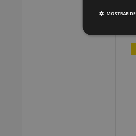
MOSTRAR DE
Cookies
estrictame
necesaria
Cooki
Strictly necessary c
be used properly wit
Nombre
recently_viewed_p