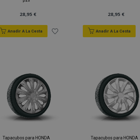
pzs
28,95 €
28,95 €
Anadir A La Cesta
Anadir A La Cesta
Añadir
a la
Lista
de
Deseos
Tapacubos para HONDA
Tapacubos para HONDA