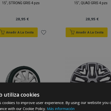
15", STRONG GRIS 4 pzs
15", QUAD GRIS 4 pzs
28,95 €
28,95 €
Anadir A La Cesta
Anadir A La Cesta
Añadir
a la
Lista
de
Deseos
b utiliza cookies
 cookies to improve user experience. By using our website you c
ance with our Cookie Policy.
Más información