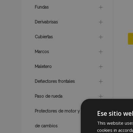
Fundas
Derivabrisas
Cubiertas
Marcos
Maletero
Deflectores frontales
Paso de rueda
Protectores de motor y caja
Ese sitio we
This website uses
de cambios
cookies in accord