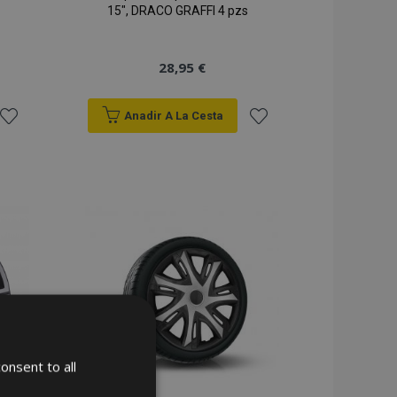
15", DRACO GRAFFI 4 pzs
28,95 €
Anadir A La Cesta
Añadir
Añadir
a la
a la
Lista
Lista
de
de
Deseos
Deseos
onsent to all