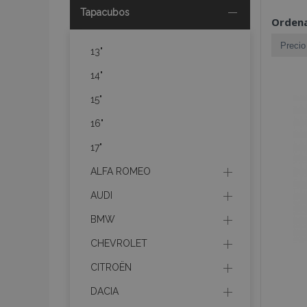
Tapacubos
Ordena
13"
14"
15"
16"
17"
ALFA ROMEO
AUDI
BMW
CHEVROLET
CITROËN
DACIA