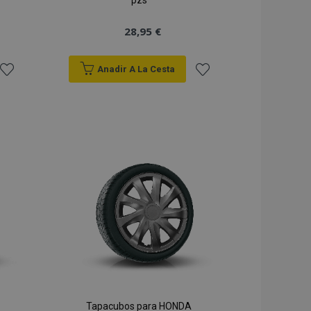
pzs
28,95 €
Anadir A La Cesta
Añadir
Añadir
a la
a la
Lista
Lista
de
de
Deseos
Deseos
Tapacubos para HONDA