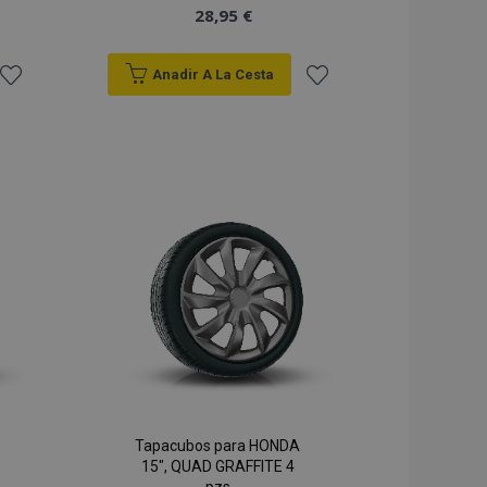
28,95 €
Anadir A La Cesta
Añadir
Añadir
a la
a la
Lista
Lista
de
de
Deseos
Deseos
Tapacubos para HONDA
15", QUAD GRAFFITE 4