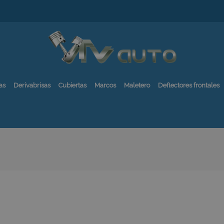
as
Derivabrisas
Cubiertas
Marcos
Maletero
Deflectores frontales