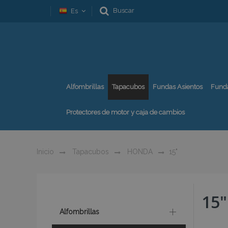
Buscar
Es
Alfombrillas
Tapacubos
Fundas Asientos
Fund
Protectores de motor y caja de cambios
Inicio
Tapacubos
HONDA
15"
15"
Alfombrillas