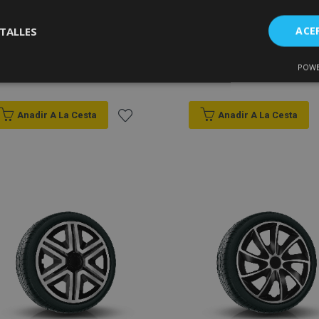
Tapacubos para HONDA
Tapacubos para HONDA
TALLES
ACE
15", DRACO, 4 pzs
15", THE BEST plateado-
negro, 4pzs
POWE
Cookies de
Cookies de
28,95 €
35,95 €
nte
rendimiento
preferencias
f
s
Anadir A La Cesta
Anadir A La Cesta
Añadir
a la
Lista
es estrictamente necesarias
Cookies de rendimiento
Cookies de prefer
Cookies de funcionalidad
de
ookies allow core website functionality such as user login and account management
Deseos
hout strictly necessary cookies.
Proveedor
/
Vencimiento
Descripción
Dominio
roduct
1 día
Almacena ID de productos
Adobe Inc.
vistos recientemente para f
www.vtvauto.es