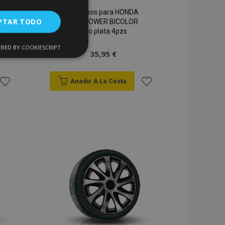
Tapacubos para HONDA
PTAR TODO
15", N-POWER BICOLOR
negro plata 4pzs
RED BY COOKIESCRIPT
Cookies de
35,95 €
uncionalidad
Anadir A La Cesta
Añadir
Añadir
a la
a la
Lista
Lista
encias
de
de
. The website cannot
Deseos
Deseos
 de productos
acilitar la