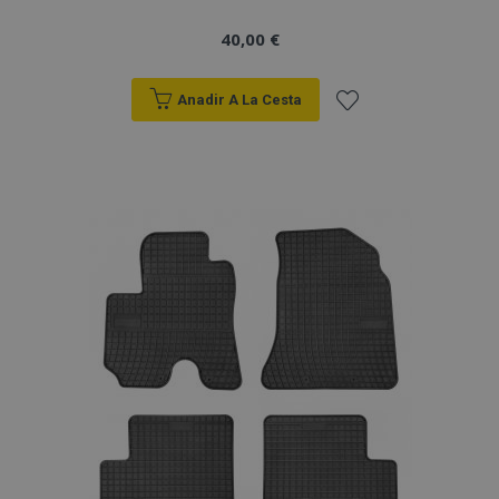
40,00 €
Anadir A La Cesta
Añadir
a la
Lista
de
Deseos