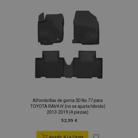
Lista
de
Deseos
mage-cache-sessid
1
Adobe Inc.
www.vtvauto.es
Alfombrillas de goma 3D No.77 para
TOYOTA RAV4 IV (no se ajusta híbrido)
mage-messages
1
Adobe Inc.
2013-2019 (4 piezas)
www.vtvauto.es
52,95 €
Anadir A La Cesta