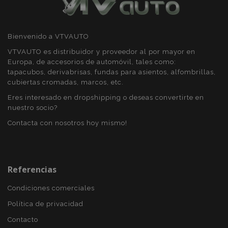
recently_viewed_product_previous
1
Adobe Inc.
www.vtvauto.es
Bienvenido a VTVAUTO
VTVAUTO es distribuidor y proveedor al por mayor en
recently_compared_product
1
Adobe Inc.
Europa, de accesorios de automóvil, tales como:
www.vtvauto.es
tapacubos, derivabrisas, fundas para asientos, alfombrillas,
cubiertas cromadas, marcos, etc.
Eres interesado en dropshipping o deseas convertirte en
nuestro socio?
Contacta con nosotros hoy mismo!
Proveedor
/
Nombre
Vencimiento
Descripción
Dominio
Proveedor
Nombre
Vencimiento
Descripción
/
Dominio
form_key
Sesión
Esta cookie se
Adobe Inc.
Proveedor
/
Referencias
Nombre
Vencimiento
Descripción
utiliza para
www.vtvauto.es
_gat
57 segundos
Este nombre de
Google
Dominio
facilitar el
cookie está
LLC
almacenamien
asociado con
Condiciones comerciales
.vtvauto.es
IDE
1 año 4
Esta cookie
Google LLC
en caché de
Google
semanas
es
.doubleclick.net
contenido en e
Universal
Política de privacidad
establecida
navegador par
Analytics, de
por
que las páginas
acuerdo con la
Doubleclick
Contacto
se carguen má
documentación
y lleva a