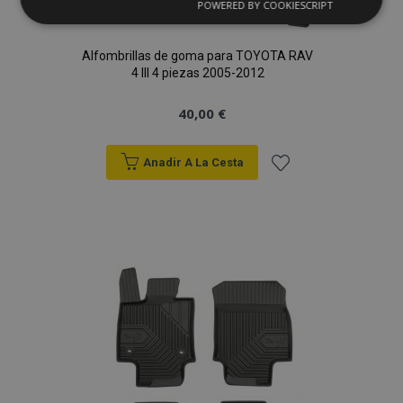
POWERED BY COOKIESCRIPT
Cookies
Cookies de
estrictamente
rendimiento
necesarias
Alfombrillas de goma para TOYOTA RAV
4 III 4 piezas 2005-2012
Cookies de
Cookies de
40,00 €
preferencias
funcionalidad
Anadir A La Cesta
Añadir
a la
Cookies estrictamente necesarias
Lista
Cookies de rendimiento
de
Cookies de preferencias
Cookies de funcionalidad
Deseos
Strictly necessary cookies allow core website
functionality such as user login and account
management. The website cannot be used