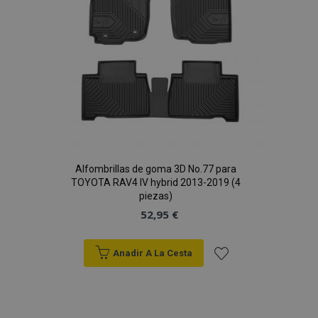
Deseos
Alfombrillas de goma 3D No.77 para
TOYOTA RAV4 IV hybrid 2013-2019 (4
piezas)
52,95 €
X-Magento-Vary
59 
Adobe Inc.
58 s
www.vtvauto.es
Anadir A La Cesta
Añadir
a la