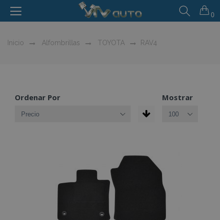
0
Inicio
Alfombrillas
TOYOTA
RAV4
Ordenar Por
Mostrar