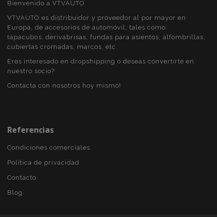
Bienvenido a VTVAUTO
VTVAUTO es distribuidor y proveedor al por mayor en
Europa, de accesorios de automóvil, tales como:
tapacubos, derivabrisas, fundas para asientos, alfombrillas,
cubiertas cromadas, marcos, etc.
PHPSESSID
59 
PHP.net
49 s
.vtvauto.es
Eres interesado en dropshipping o deseas convertirte en
Política de Privacidad de Google
nuestro socio?
Contacta con nosotros hoy mismo!
Referencias
Condiciones comerciales
Política de privacidad
Contacto
Blog