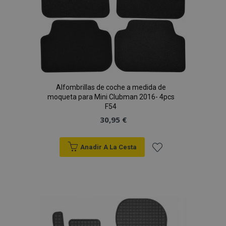
Alfombrillas de coche a medida de
moqueta para Mini Clubman 2016- 4pcs
F54
30,95 €
Anadir A La Cesta
Añadir
a la
Lista
de