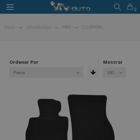
0
Inicio
Alfombrillas
MINI
CLUBMAN
Ordenar Por
Mostrar