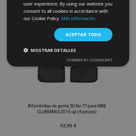
a la
user experience. By using our website you
consent to all cookies in accordance with
Lista
our Cookie Policy.
Más información
de
ACEPTAR TODO
Deseos
MOSTRAR DETALLES
POWERED BY COOKIESCRIPT
Cookies
Cookies de
estrictamente
rendimiento
necesarias
Cookies de
Cookies de
preferencias
funcionalidad
Alfombrillas de goma 3D No.77 para MINI
CLUBMAN II 2015-up (4 piezas)
52,95 €