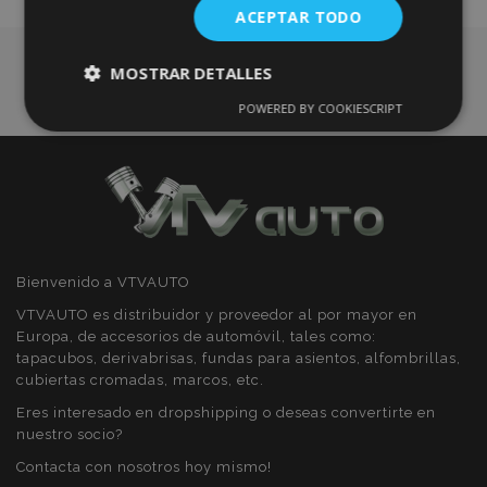
ACEPTAR TODO
Deseos
MOSTRAR DETALLES
POWERED BY COOKIESCRIPT
Cookies
Cookies de
estrictamente
rendimiento
necesarias
Cookies de
Cookies de
preferencias
funcionalidad
Bienvenido a VTVAUTO
VTVAUTO es distribuidor y proveedor al por mayor en
Europa, de accesorios de automóvil, tales como:
tapacubos, derivabrisas, fundas para asientos, alfombrillas,
cubiertas cromadas, marcos, etc.
Cookies estrictamente necesarias
Eres interesado en dropshipping o deseas convertirte en
nuestro socio?
Cookies de rendimiento
Contacta con nosotros hoy mismo!
Cookies de preferencias