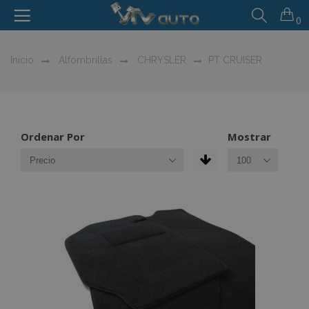
0
Inicio
Alfombrillas
CHRYSLER
PT CRUISER
Ordenar Por
Mostrar