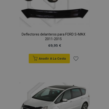
Deflectores delanteros para FORD S-MAX
2011-2015
69,95 €
Anadir A La Cesta
Añadir
a la
Lista
de
Deseos