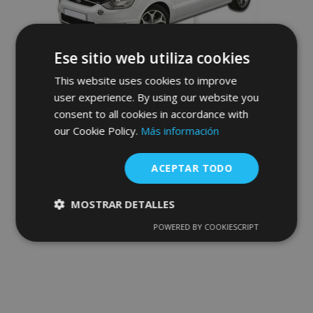
Ese sitio web utiliza cookies
This website uses cookies to improve
user experience. By using our website you
consent to all cookies in accordance with
Deflectores delanteros para FORD S-MAX
our Cookie Policy.
Más información
2006-2010
69,95 €
ACEPTAR TODO
Anadir A La Cesta
MOSTRAR DETALLES
Añadir
POWERED BY COOKIESCRIPT
Cookies
Cookies de
a la
estrictamente
rendimiento
necesarias
Lista
de
Cookies de
Cookies de