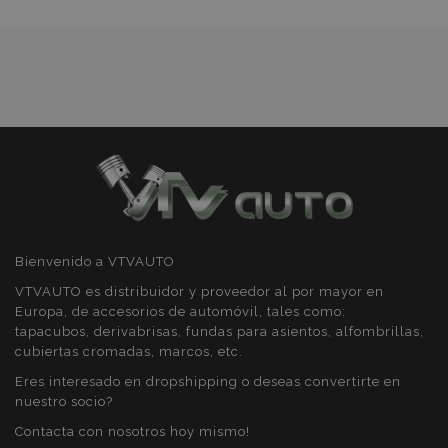
preferencias
funcionalidad
Deseos
Cookies estrictamente necesarias
Cookies de rendimiento
Cookies de preferencias
Cookies de funcionalidad
Bienvenido a VTVAUTO
Strictly necessary cookies allow core website
functionality such as user login and account
VTVAUTO es distribuidor y proveedor al por mayor en
management. The website cannot be used
Europa, de accesorios de automóvil, tales como:
properly without strictly necessary cookies.
tapacubos, derivabrisas, fundas para asientos, alfombrillas,
Proveedor
/
cubiertas cromadas, marcos, etc.
Nombre
Venc
Dominio
Eres interesado en dropshipping o deseas convertirte en
recently_viewed_product
1
Adobe Inc.
nuestro socio?
www.vtvauto.es
Contacta con nosotros hoy mismo!