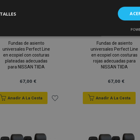
TALLES
ACE
POWE
Cookies de
Cookies de
nte
rendimiento
preferencias
f
s
Fundas de asiento
Fundas de asiento
universales Perfect Line
universales Perfect Line
en ecopiel con costuras
en ecopiel con costuras
plateadas adecuadas
rojas adecuadas para
para NISSAN TIIDA
NISSAN TIIDA
67,00 €
67,00 €
es estrictamente necesarias
Cookies de rendimiento
Cookies de prefer
Cookies de funcionalidad
Anadir A La Cesta
Anadir A La Cesta
ookies allow core website functionality such as user login and account management
Añadir
hout strictly necessary cookies.
a la
Proveedor
/
Vencimiento
Descripción
Dominio
Lista
roduct
1 día
Almacena ID de productos
Adobe Inc.
vistos recientemente para f
www.vtvauto.es