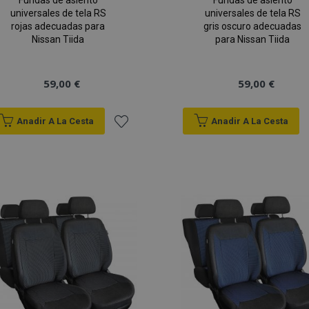
Fundas de asiento
Fundas de asiento
universales de tela RS
universales de tela RS
rojas adecuadas para
gris oscuro adecuadas
Nissan Tiida
para Nissan Tiida
59,00 €
59,00 €
Anadir A La Cesta
Anadir A La Cesta
Añadir
a la
Lista
de
Deseos