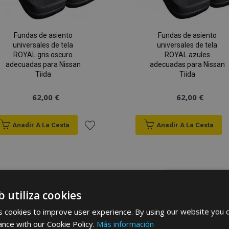
Fundas de asiento
Fundas de asiento
universales de tela
universales de tela
ROYAL gris oscuro
ROYAL azules
adecuadas para Nissan
adecuadas para Nissan
Tiida
Tiida
62,00 €
62,00 €
Anadir A La Cesta
Anadir A La Cesta
Añadir
a la
Lista
b utiliza cookies
de
 cookies to improve user experience. By using our website you c
Deseos
ance with our Cookie Policy.
Más información