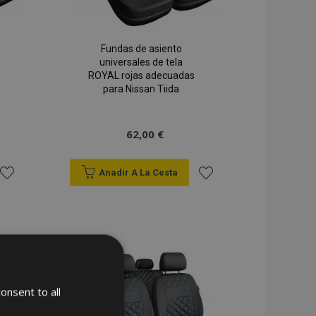
Fundas de asiento
universales de tela
ROYAL rojas adecuadas
para Nissan Tiida
62,00 €
Anadir A La Cesta
Añadir
Añadir
a la
a la
Lista
Lista
de
de
onsent to all
Deseos
Deseos