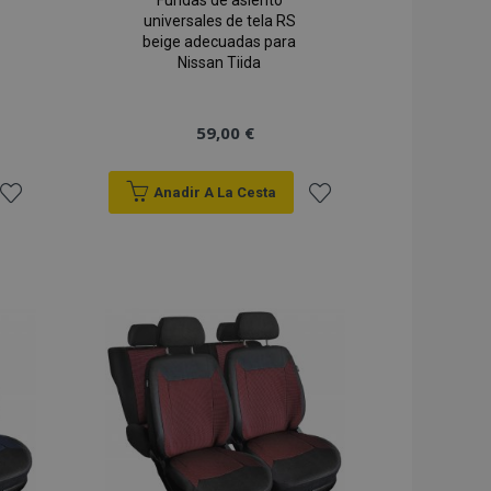
Fundas de asiento
universales de tela RS
beige adecuadas para
Nissan Tiida
59,00 €
Anadir A La Cesta
Añadir
Añadir
a la
a la
Lista
Lista
de
de
Deseos
Deseos