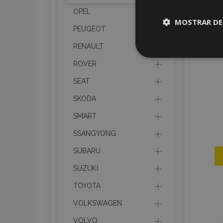
OPEL
MOSTRAR DE
PEUGEOT
RENAULT
Cookies
estrictame
ROVER
necesaria
SEAT
SKODA
SMART
SSANGYONG
Cooki
SUBARU
SUZUKI
Strictly necessary c
be used properly wit
TOYOTA
Nombre
VOLKSWAGEN
recently_viewed_p
VOLVO