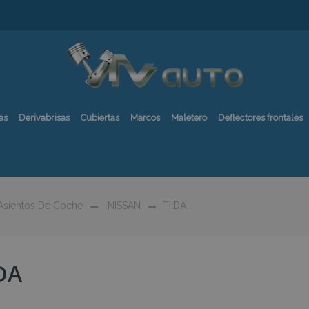
as
Derivabrisas
Cubiertas
Marcos
Maletero
Deflectores frontales
 Asientos De Coche
NISSAN
TIIDA
DA