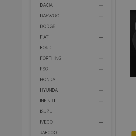
mage-messages
DACIA
DAEWOO
DODGE
recently_compare
FIAT
FORD
product_data_sto
FORTHING
CookieScriptConse
FSO
HONDA
HYUNDAI
mage-translation-f
INFINITI
ISUZU
recently_viewed_p
IVECO
JAECOO
recently_compare