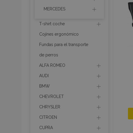
MERCEDES
section_data_ids
T-shirt coche
PHPSESSID
Cojínes ergonómico
Fundas para el transporte
de perros
ALFA ROMEO
X-Magento-Vary
AUDI
BMW
CHEVROLET
mage-cache-sessi
CHRYSLER
CITROEN
CUPRA