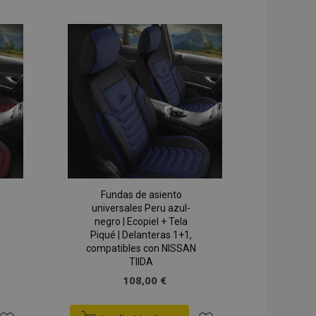
 los mensajes de
a la
a la
nes que se muestran
je de
s y varios mensajes
Lista
Lista
imina de la cookie
comprador.
de
de
 de productos
para facilitar la
Deseos
Deseos
 de los datos de
n productos vistos
nte.
om utiliza esta
preferencias de
de los visitantes.
r de cookies de
ne correctamente.
Fundas de asiento
universales Peru azul-
la versión de las
negro | Ecopiel + Tela
namiento local. Se
ia de traducción
Piqué | Delanteras 1+1,
cionario
compatibles con NISSAN
a tienda).
TIIDA
 de productos
108,00 €
acilitar la
 de productos