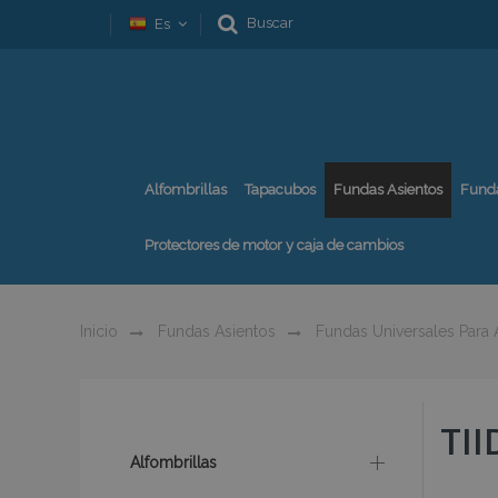
Buscar
Es
Alfombrillas
Tapacubos
Fundas Asientos
Fund
Protectores de motor y caja de cambios
Inicio
Fundas Asientos
Fundas Universales Para
TII
Alfombrillas