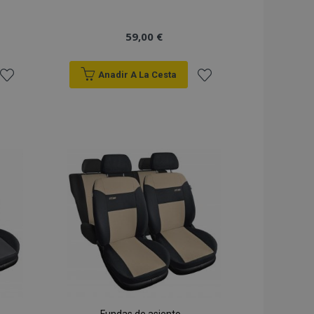
59,00 €
Anadir A La Cesta
Añadir
Añadir
a la
a la
Lista
Lista
de
de
Deseos
Deseos