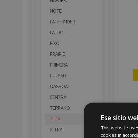
NAVARA
NOTE
PATHFINDER
PATROL
PIXO
PRAIRIE
PRIMERA
PULSAR
QASHQAI
SENTRA
TERRANO
Ese sitio we
TIIDA
This website uses
X-TRAIL
cookies in accord