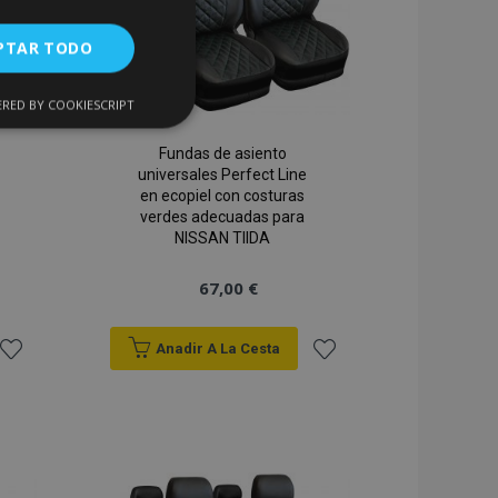
PTAR TODO
RED BY COOKIESCRIPT
Cookies de
uncionalidad
Fundas de asiento
universales Perfect Line
en ecopiel con costuras
verdes adecuadas para
NISSAN TIIDA
67,00 €
encias
Anadir A La Cesta
. The website cannot
Añadir
Añadir
a la
a la
Lista
Lista
 de productos
acilitar la