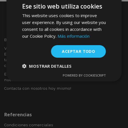
Ese sitio web utiliza cookies
This website uses cookies to improve
user experience. By using our website you
consent to all cookies in accordance with
our Cookie Policy.
Más información
Bienvenido a VTVAUTO
VTVAUTO es distribuidor y proveedor al por mayor en
ACEPTAR TODO
Europa, de accesorios de automóvil, tales como:
tapacubos, derivabrisas, fundas para asientos, alfombrillas,
MOSTRAR DETALLES
cubiertas cromadas, marcos, etc.
Eres interesado en dropshipping o deseas convertirte en
POWERED BY COOKIESCRIPT
Cookies
Cookies de
nuestro socio?
estrictamente
rendimiento
necesarias
Contacta con nosotros hoy mismo!
Cookies de
Cookies de
preferencias
funcionalidad
Referencias
Condiciones comerciales