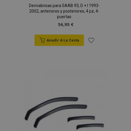
X-Magento-Vary
59 
Adobe Inc.
Derivabrisas para SAAB 93, D + I 1993-
58 s
www.vtvauto.es
2002, anteriores y posteriores, 4 pz, 4-
puertas
56,95 €
Anadir A La Cesta
Añadir
a la
Lista
mage-cache-sessid
1
Adobe Inc.
de
www.vtvauto.es
Deseos