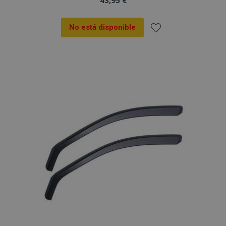
43,95 €
No está disponible
Añadir
a la
Lista
de
Deseos