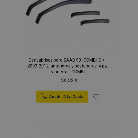
www.vtvauto.es
CookieScriptConsent
4 se
CookieScript
www.vtvauto.es
Derivabrisas para SAAB 93 -COMBI, D + I
2002-2012, anteriores y posteriores, 4 pz,
5-puertas, COMBI
56,95 €
Anadir A La Cesta
Añadir
mage-translation-file-version
S
Adobe Inc.
a la
www.vtvauto.es
Lista