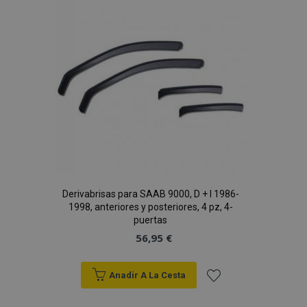
de
Deseos
recently_viewed_product_previous
1
Adobe Inc.
www.vtvauto.es
recently_compared_product
1
Adobe Inc.
Derivabrisas para SAAB 9000, D + I 1986-
www.vtvauto.es
1998, anteriores y posteriores, 4 pz, 4-
puertas
56,95 €
Anadir A La Cesta
Añadir
Proveedor
/
Nombre
Vencimiento
Descripción