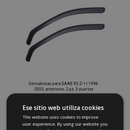
de
Deseos
Derivabrisas para SAAB 93, D + I 1998-
2003, anteriores, 2 pz, 3-puertas
45,95 €
Ese sitio web utiliza cookies
This website uses cookies to improve
Anadir A La Cesta
user experience. By using our website you
Añadir