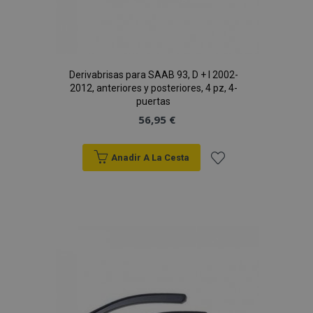
mage-messages
1
Adobe Inc.
www.vtvauto.es
Derivabrisas para SAAB 93, D + I 2002-
2012, anteriores y posteriores, 4 pz, 4-
puertas
56,95 €
Anadir A La Cesta
Añadir
a la
recently_compared_product_previous
1
Adobe Inc.
Lista
www.vtvauto.es
de
Deseos
product_data_storage
1
Adobe Inc.