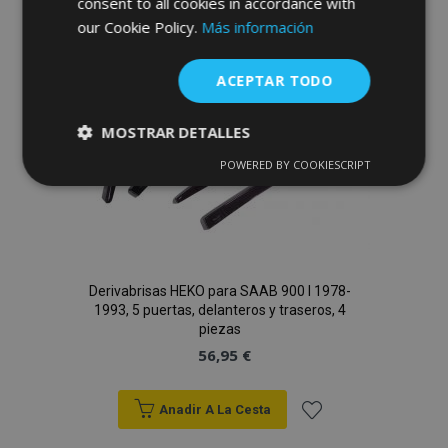
consent to all cookies in accordance with
our Cookie Policy.
Más información
a la
Lista
ACEPTAR TODO
de
MOSTRAR DETALLES
Deseos
POWERED BY COOKIESCRIPT
Cookies
Cookies de
estrictamente
rendimiento
necesarias
Cookies de
Cookies de
Derivabrisas HEKO para SAAB 900 I 1978-
preferencias
funcionalidad
1993, 5 puertas, delanteros y traseros, 4
piezas
56,95 €
Anadir A La Cesta
Cookies estrictamente necesarias
Añadir