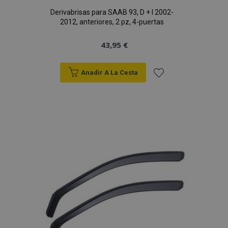
Derivabrisas para SAAB 93, D + I 2002-
2012, anteriores, 2 pz, 4-puertas
43,95 €
Anadir A La Cesta
Añadir
a la
Lista
de
Deseos