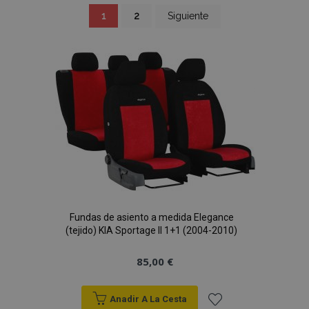
Página
Actualmente
Página
Página
1
2
Siguiente
estás
leyendo
página
Fundas de asiento a medida Elegance
(tejido) KIA Sportage II 1+1 (2004-2010)
85,00 €
Anadir A La Cesta