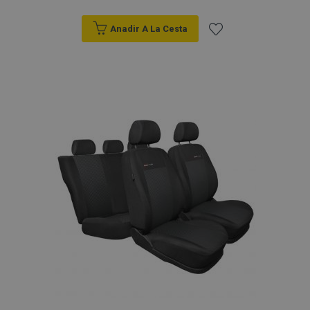
Anadir A La Cesta
Añadir
a la
Lista
de
Deseos