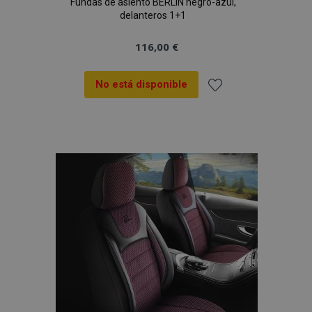
Fundas de asiento BERLIN negro-azul,
delanteros 1+1
116,00 €
No está disponible
Añadir
a la
Lista
mage-cache-sessid
1
Adobe Inc.
www.vtvauto.es
de
Deseos