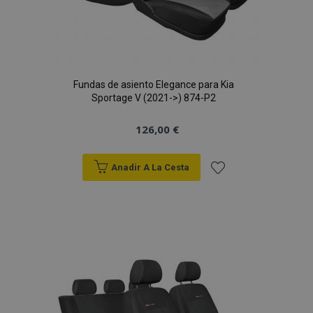
Fundas de asiento Elegance para Kia
Sportage V (2021->) 874-P2
126,00 €
Anadir A La Cesta
Añadir
a la
Lista
de
Deseos