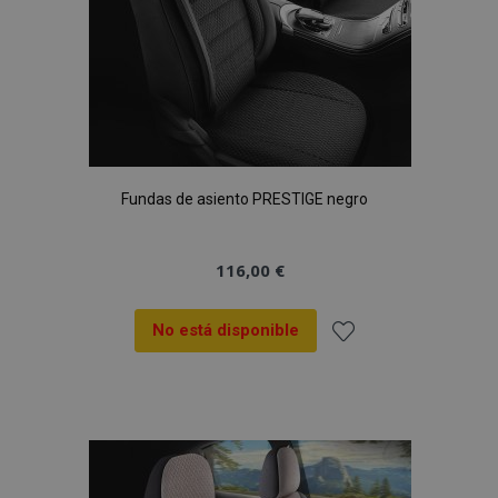
CookieScriptConsent
4 se
CookieScript
www.vtvauto.es
Fundas de asiento PRESTIGE negro
116,00 €
No está disponible
Añadir
mage-translation-file-version
S
Adobe Inc.
a la
www.vtvauto.es
Lista