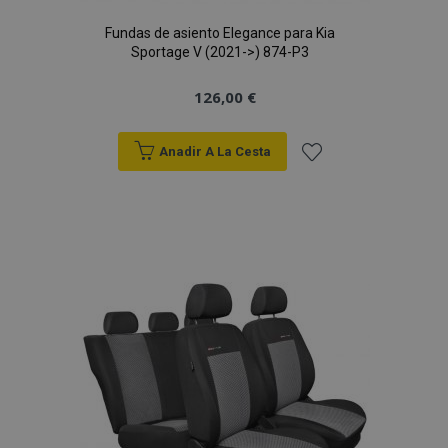
Fundas de asiento Elegance para Kia
Sportage V (2021->) 874-P3
126,00 €
Anadir A La Cesta
Añadir
a la
Lista
de
Deseos