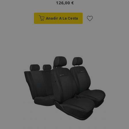
126,00 €
Anadir A La Cesta
Añadir
a la
Lista
de
Deseos