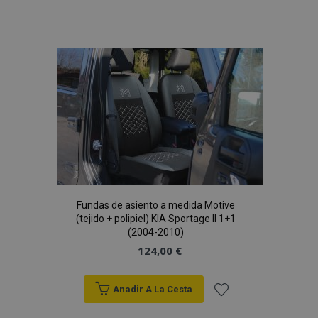
Añadir
vistas.
_ga_5REJF36KHW
.vtvauto.es
1 año 1 mes
Google
a la
Analytics utiliza
esta cookie par
Lista
mantener el
estado de la
sesión.
de
Deseos
Fundas de asiento a medida Motive
(tejido + polipiel) KIA Sportage II 1+1
(2004-2010)
124,00 €
Anadir A La Cesta
Añadir