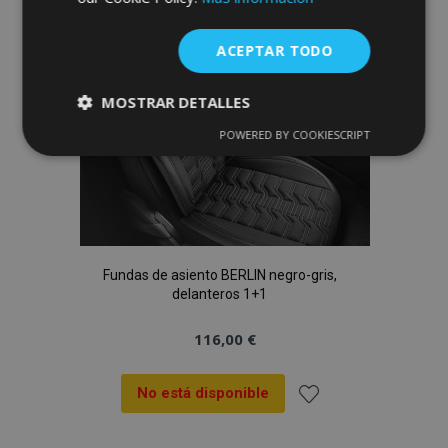
de
Deseos
ACEPTAR TODO
MOSTRAR DETALLES
POWERED BY COOKIESCRIPT
Cookies
Cookies de
estrictamente
rendimiento
necesarias
Cookies de
Cookies de
preferencias
funcionalidad
Fundas de asiento BERLIN negro-gris,
delanteros 1+1
116,00 €
No está disponible
Cookies estrictamente necesarias
Añadir
Cookies de rendimiento