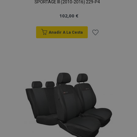
SPORTAGE III (2010-2016) 229-P4
102,00 €
Anadir A La Cesta
Añadir
a la
Lista
de
Deseos