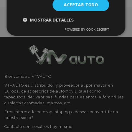
ACEPTAR TODO
Deseos
MOSTRAR DETALLES
POWERED BY COOKIESCRIPT
Cookies
Cookies de
estrictamente
rendimiento
necesarias
Cookies de
Cookies de
preferencias
funcionalidad
Bienvenido a VTVAUTO
VTVAUTO es distribuidor y proveedor al por mayor en
Europa, de accesorios de automóvil, tales como:
tapacubos, derivabrisas, fundas para asientos, alfombrillas,
cubiertas cromadas, marcos, etc.
Cookies estrictamente necesarias
Eres interesado en dropshipping o deseas convertirte en
nuestro socio?
Cookies de rendimiento
Contacta con nosotros hoy mismo!
Cookies de preferencias