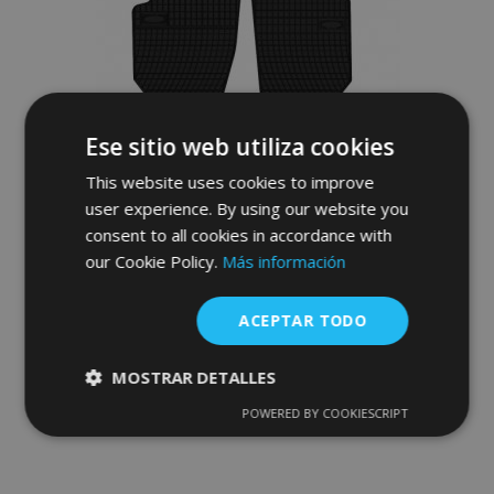
Deseos
Ese sitio web utiliza cookies
This website uses cookies to improve
user experience. By using our website you
consent to all cookies in accordance with
our Cookie Policy.
Más información
Alfombrillas de goma para ŠKODA
ROOMSTER 4 piezas 2006-2015
ACEPTAR TODO
36,00 €
MOSTRAR DETALLES
Anadir A La Cesta
POWERED BY COOKIESCRIPT
Cookies
Cookies de
estrictamente
rendimiento
Añadir
necesarias