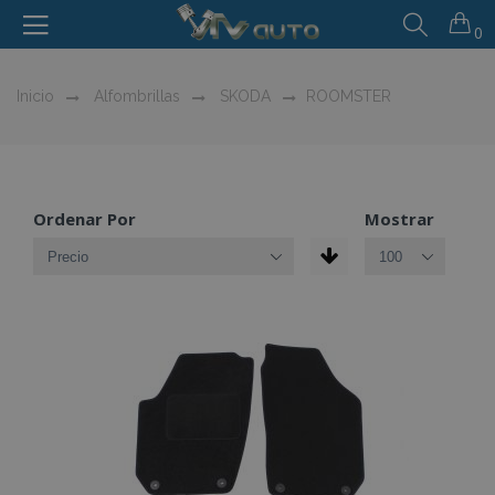
0
Inicio
Alfombrillas
SKODA
ROOMSTER
Ordenar Por
Mostrar