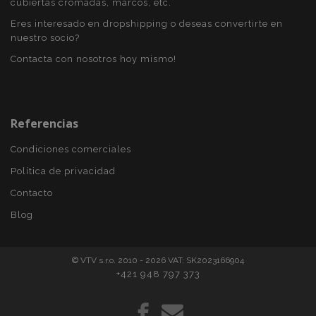
cubiertas cromadas, marcos, etc.
www.vtvauto.es
Eres interesado en dropshipping o deseas convertirte en
nuestro socio?
Contacta con nosotros hoy mismo!
section_data_ids
1
Adobe Inc.
www.vtvauto.es
Referencias
Condiciones comerciales
Política de privacidad
Contacto
PHPSESSID
59 
PHP.net
49 s
.vtvauto.es
Blog
Política de Privacidad de Google
© VTV s.r.o. 2010 - 2026 VAT: SK2023166904
+421 948 797 373