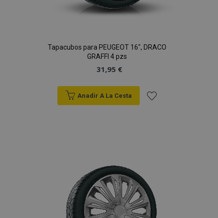
Tapacubos para PEUGEOT 16", DRACO
GRAFFI 4 pzs
31,95 €
Anadir A La Cesta
Añadir
a la
Lista
de
Deseos