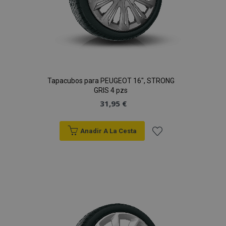
Tapacubos para PEUGEOT 16", STRONG
GRIS 4 pzs
31,95 €
Anadir A La Cesta
Añadir
a la
Lista
de