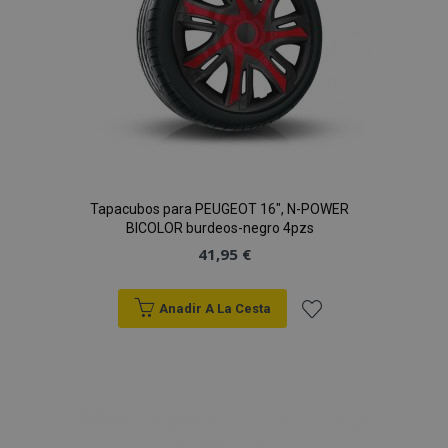
Tapacubos para PEUGEOT 16", N-POWER
BICOLOR burdeos-negro 4pzs
41,95 €
Anadir A La Cesta
Añadir
a la
Lista