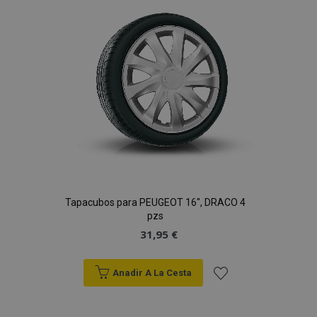
de
Deseos
Tapacubos para PEUGEOT 16", DRACO 4
pzs
31,95 €
Anadir A La Cesta
Añadir