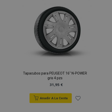
de
Deseos
Tapacubos para PEUGEOT 16" N-POWER
gris 4 pzs
31,95 €
Anadir A La Cesta
Añadir