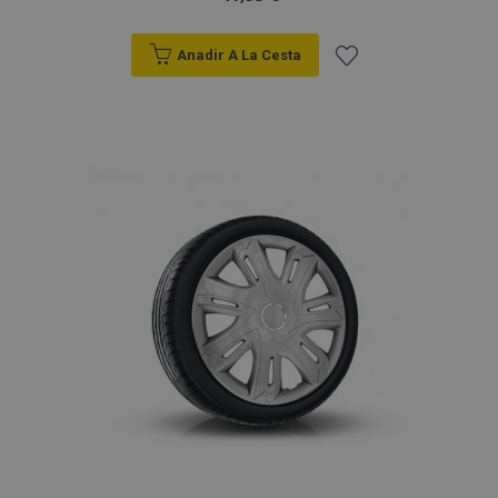
Anadir A La Cesta
Añadir
a la
Lista
de
Deseos