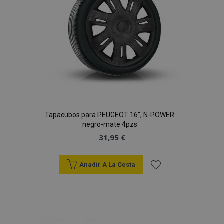
Deseos
Tapacubos para PEUGEOT 16", N-POWER
negro-mate 4pzs
31,95 €
Anadir A La Cesta
Añadir
a la
Lista