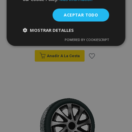
ACEPTAR TODO
Tapacubos para PEUGEOT 16", QUAD
MOSTRAR DETALLES
BICOLOR 4 pzs
39,95 €
POWERED BY COOKIESCRIPT
Cookies
Cookies de
estrictamente
rendimiento
necesarias
Anadir A La Cesta
Añadir
Cookies de
Cookies de
a la
preferencias
funcionalidad
Lista
de
Deseos
Cookies estrictamente necesarias
Cookies de rendimiento