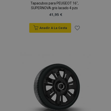
Tapacubos para PEUGEOT 16",
SUPERNOVA gris lacado 4 pzs
41,95 €
Anadir A La Cesta
Añadir
a la
Lista
de
Deseos