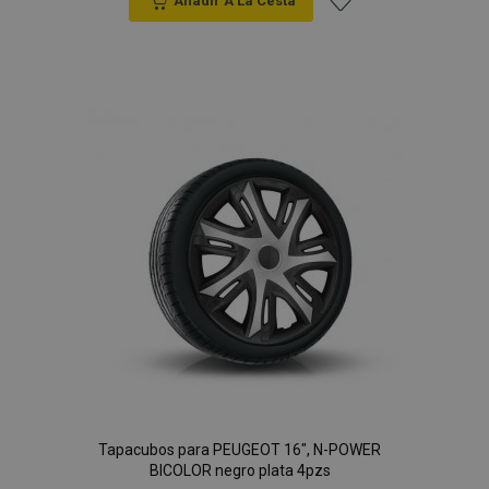
Anadir A La Cesta
Añadir
a la
Lista
de
Deseos
Tapacubos para PEUGEOT 16", N-POWER
BICOLOR negro plata 4pzs