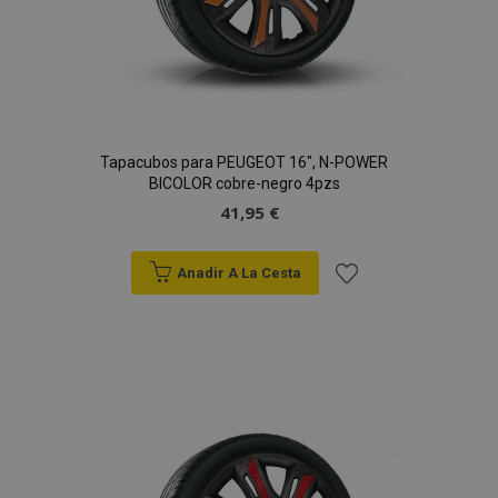
vistas.
_ga_5REJF36KHW
.vtvauto.es
1 año 1 mes
Google
Analytics utiliza
esta cookie par
mantener el
estado de la
sesión.
Tapacubos para PEUGEOT 16", N-POWER
BICOLOR cobre-negro 4pzs
41,95 €
Anadir A La Cesta
Añadir
a la
Lista
de
Deseos