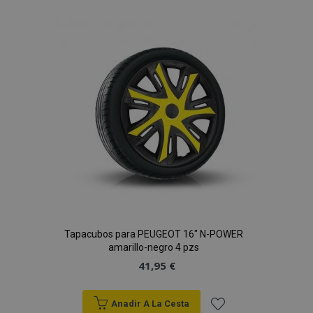
a la
Lista
de
Deseos
Tapacubos para PEUGEOT 16" N-POWER
amarillo-negro 4 pzs
41,95 €
Anadir A La Cesta