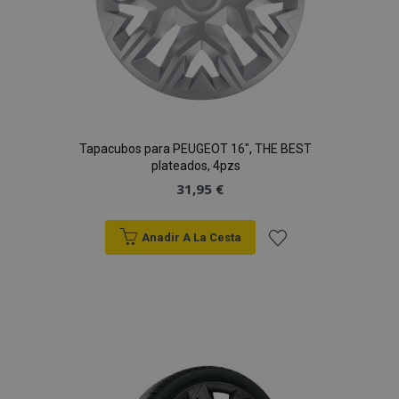
Tapacubos para PEUGEOT 16", THE BEST
plateados, 4pzs
31,95 €
Anadir A La Cesta
Añadir
a la
Lista
de