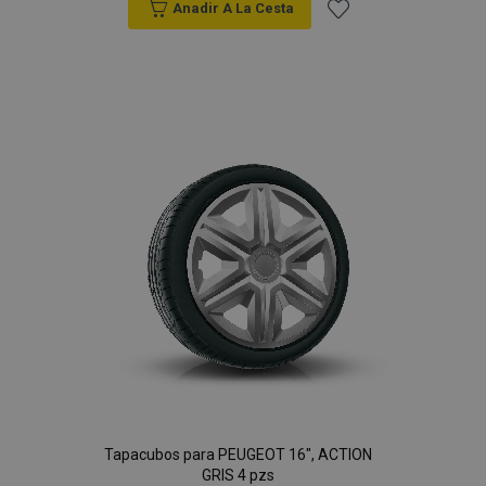
Anadir A La Cesta
Añadir
a la
Lista
de
Deseos
Tapacubos para PEUGEOT 16", ACTION
GRIS 4 pzs