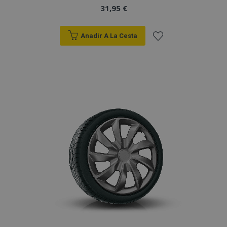
31,95 €
Anadir A La Cesta
Añadir
a la
Lista
de
Deseos