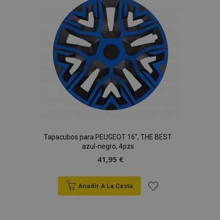
de
Deseos
mage-cache-sessid
1
Adobe Inc.
www.vtvauto.es
Tapacubos para PEUGEOT 16", THE BEST
azul-negro, 4pzs
41,95 €
Anadir A La Cesta
Añadir