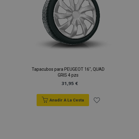
Deseos
Tapacubos para PEUGEOT 16", QUAD
GRIS 4 pzs
31,95 €
Anadir A La Cesta
Añadir
a la
Lista