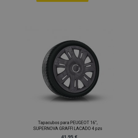
Añadir
a la
Lista
de
Deseos
Tapacubos para PEUGEOT 16",
SUPERNOVA GRAFFI LACADO 4 pzs
41,95 €