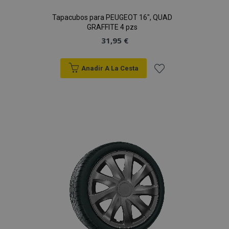
Tapacubos para PEUGEOT 16", QUAD
GRAFFITE 4 pzs
31,95 €
Anadir A La Cesta
Añadir
a la
Lista
de
Deseos