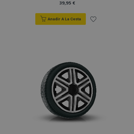
39,95 €
Anadir A La Cesta
Añadir
a la
Lista
de
Deseos