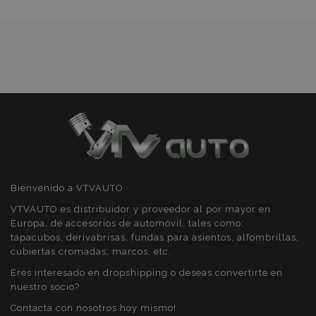
preferencias
funcionalidad
Deseos
Cookies estrictamente necesarias
Cookies de rendimiento
Cookies de preferencias
Cookies de funcionalidad
Bienvenido a VTVAUTO
Strictly necessary cookies allow core website
functionality such as user login and account
VTVAUTO es distribuidor y proveedor al por mayor en
management. The website cannot be used
Europa, de accesorios de automóvil, tales como:
properly without strictly necessary cookies.
tapacubos, derivabrisas, fundas para asientos, alfombrillas,
Proveedor
/
cubiertas cromadas, marcos, etc.
Nombre
Venc
Dominio
Eres interesado en dropshipping o deseas convertirte en
recently_viewed_product
1
Adobe Inc.
nuestro socio?
www.vtvauto.es
Contacta con nosotros hoy mismo!