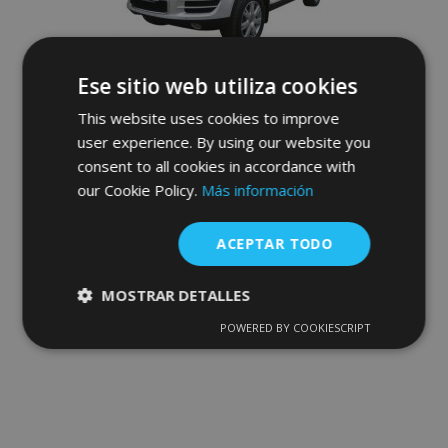
Ese sitio web utiliza cookies
This website uses cookies to improve
user experience. By using our website you
consent to all cookies in accordance with
Deflectores delanteros para
our Cookie Policy.
Más información
VOLKSWAGEN Touareg 2007-2009
69,95 €
ACEPTAR TODO
Anadir A La Cesta
MOSTRAR DETALLES
Añadir
POWERED BY COOKIESCRIPT
Cookies
Cookies de
estrictamente
rendimiento
a la
necesarias
Lista
de
Cookies de
Cookies de