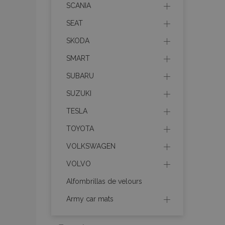
necesaria
SCANIA
SEAT
SKODA
SMART
Cooki
SUBARU
SUZUKI
Strictly necessary c
TESLA
be used properly wit
TOYOTA
Nombre
VOLKSWAGEN
recently_viewed_p
VOLVO
section_data_ids
Alfombrillas de velours
Army car mats
PHPSESSID