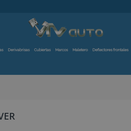
as
Derivabrisas
Cubiertas
Marcos
Maletero
Deflectores frontales
VER