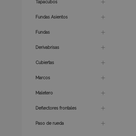
Tapacubos
Fundas Asientos
Fundas
X-Magento-Vary
Derivabrisas
Cubiertas
mage-cache-sessi
Marcos
Maletero
mage-messages
Deflectores frontales
Paso de rueda
recently_compare