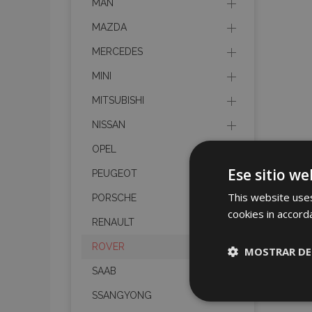
MAN
MAZDA
MERCEDES
MINI
MITSUBISHI
NISSAN
OPEL
Ese sitio we
PEUGEOT
This website uses
PORSCHE
cookies in accord
RENAULT
ROVER
MOSTRAR DE
SAAB
Cookies
SSANGYONG
estrictame