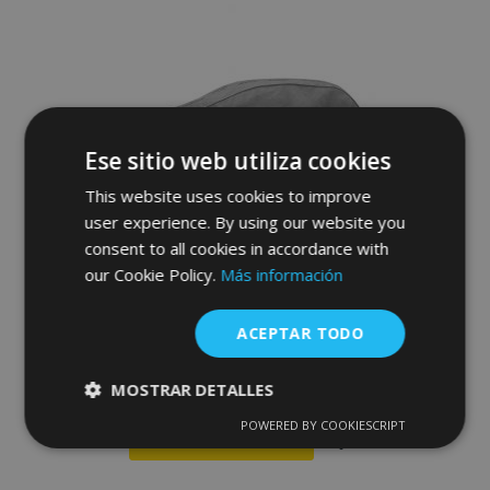
de
Deseos
Ese sitio web utiliza cookies
This website uses cookies to improve
user experience. By using our website you
consent to all cookies in accordance with
our Cookie Policy.
Más información
Funda para coche MOBILE GARAGE
hatchback Toyota Starlet 355-380 cm
ACEPTAR TODO
70,00 €
MOSTRAR DETALLES
POWERED BY COOKIESCRIPT
Cookies
Cookies de
Anadir A La Cesta
estrictamente
rendimiento
necesarias
Añadir