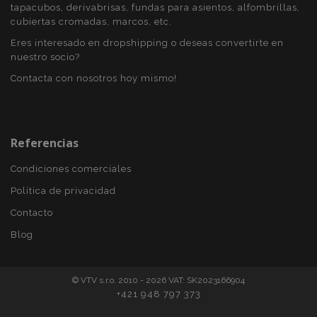
tapacubos, derivabrisas, fundas para asientos, alfombrillas,
recently_viewed_product
1
Adobe Inc.
www.vtvauto.es
cubiertas cromadas, marcos, etc.
Eres interesado en dropshipping o deseas convertirte en
nuestro socio?
section_data_ids
1
Contacta con nosotros hoy mismo!
Adobe Inc.
www.vtvauto.es
Referencias
Condiciones comerciales
Política de privacidad
PHPSESSID
59 
PHP.net
Contacto
49 s
.vtvauto.es
Política de Privacidad de Google
Blog
© VTV s.r.o. 2010 - 2026 VAT: SK2023166904
+421 948 797 373