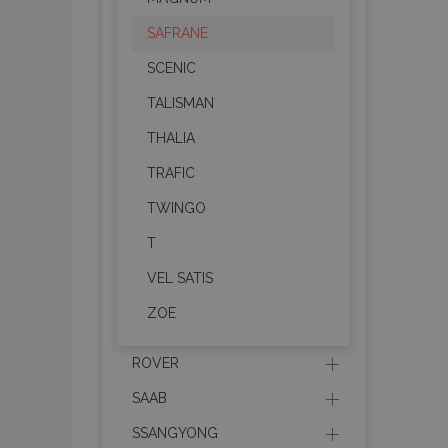
necesaria
SAFRANE
SCENIC
TALISMAN
THALIA
Cooki
TRAFIC
TWINGO
Strictly necessary c
be used properly wit
T
Nombre
VEL SATIS
recently_viewed_p
ZOE
ROVER
section_data_ids
SAAB
SSANGYONG
PHPSESSID