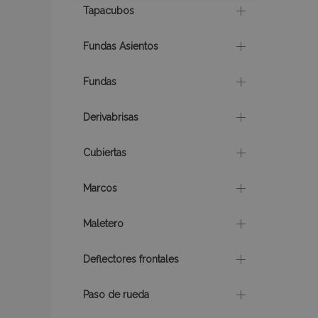
Tapacubos
product_data_sto
Fundas Asientos
CookieScriptConse
Fundas
Derivabrisas
mage-translation-f
Cubiertas
recently_viewed_p
Marcos
Maletero
recently_compare
Deflectores frontales
Paso de rueda
Nombre
Nombre
Provee
Nombre
Domini