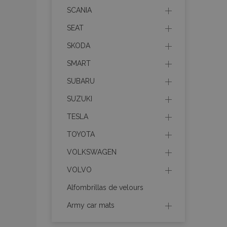
SCANIA
SEAT
SKODA
SMART
X-Magento-Vary
SUBARU
SUZUKI
mage-cache-sessi
TESLA
TOYOTA
VOLKSWAGEN
mage-messages
VOLVO
Alfombrillas de velours
Army car mats
recently_compare