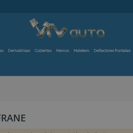
as
Derivabrisas
Cubiertas
Marcos
Maletero
Deflectores frontales
FRANE