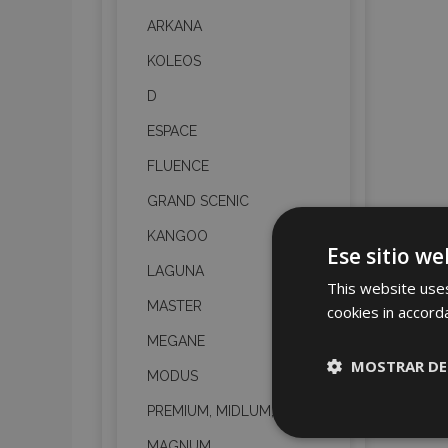
ARKANA
KOLEOS
D
ESPACE
FLUENCE
GRAND SCENIC
KANGOO
Ese sitio we
LAGUNA
This website uses
MASTER
cookies in accord
MEGANE
MOSTRAR DE
MODUS
PREMIUM, MIDLUM,
Cookies
estrictame
MAGNUM