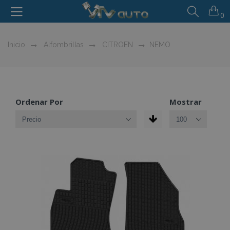
0
Inicio
Alfombrillas
CITROEN
NEMO
Ordenar Por
Mostrar