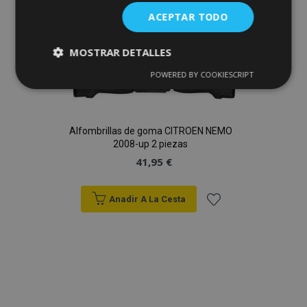
Deseos
ACEPTAR TODO
MOSTRAR DETALLES
POWERED BY COOKIESCRIPT
Cookies
Cookies de
estrictamente
rendimiento
necesarias
Alfombrillas de goma CITROEN NEMO
2008-up 2 piezas
Cookies de
Cookies de
41,95 €
preferencias
funcionalidad
Anadir A La Cesta
Añadir
a la
Cookies estrictamente necesarias
Lista
Cookies de rendimiento
Cookies de preferencias
de