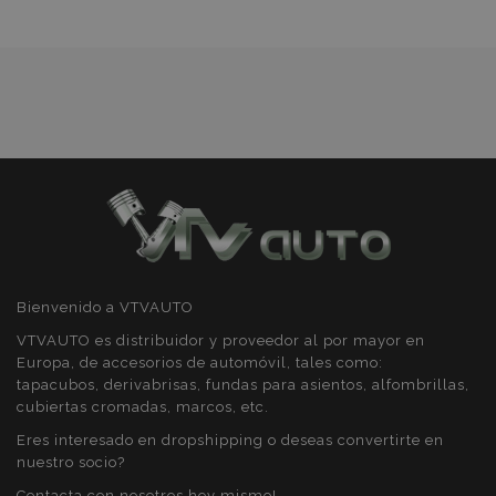
Cookies de funcionalidad
Deseos
Strictly necessary cookies allow core website
functionality such as user login and account
management. The website cannot be used
properly without strictly necessary cookies.
Proveedor
/
Nombre
Venc
Dominio
recently_viewed_product
1
Adobe Inc.
www.vtvauto.es
Bienvenido a VTVAUTO
section_data_ids
1
Adobe Inc.
www.vtvauto.es
VTVAUTO es distribuidor y proveedor al por mayor en
Europa, de accesorios de automóvil, tales como:
tapacubos, derivabrisas, fundas para asientos, alfombrillas,
cubiertas cromadas, marcos, etc.
Eres interesado en dropshipping o deseas convertirte en
nuestro socio?
Contacta con nosotros hoy mismo!