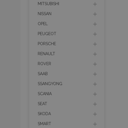
MITSUBISHI
NISSAN
Cooki
OPEL
PEUGEOT
Strictly necessary c
PORSCHE
be used properly wit
RENAULT
Nombre
ROVER
recently_viewed_p
SAAB
SSANGYONG
section_data_ids
SCANIA
SEAT
PHPSESSID
SKODA
SMART