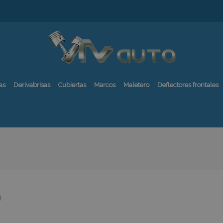
as
Derivabrisas
Cubiertas
Marcos
Maletero
Deflectores frontales
0