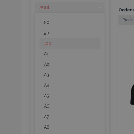
AUDI
Ordena
80
90
100
A1
A2
A3
A4
A5
A6
A7
A8