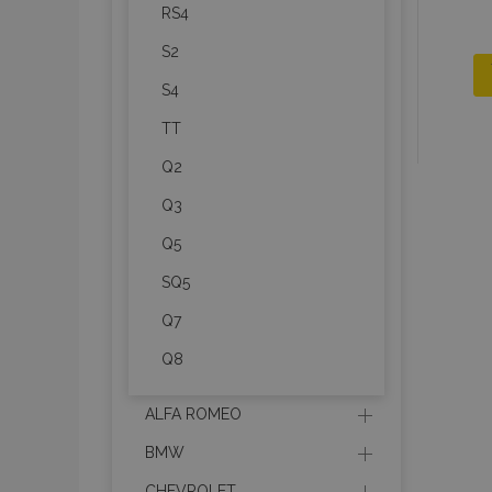
RS4
S2
S4
TT
Q2
Q3
Q5
SQ5
Q7
Q8
ALFA ROMEO
BMW
CHEVROLET