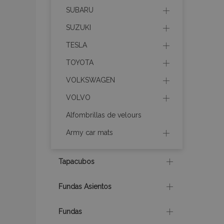
SUBARU
SUZUKI
X-Magento-Vary
TESLA
TOYOTA
mage-cache-sessi
VOLKSWAGEN
VOLVO
Alfombrillas de velours
mage-messages
Army car mats
Tapacubos
recently_compare
Fundas Asientos
product_data_sto
Fundas