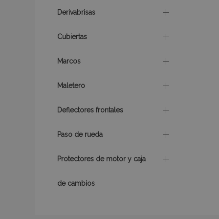
CookieScriptConse
Derivabrisas
Cubiertas
mage-translation-f
Marcos
Maletero
recently_viewed_p
Deflectores frontales
recently_compare
Paso de rueda
Protectores de motor y caja
Nombre
Nombre
Provee
Nombre
Domini
de cambios
_gat
form_key
IDE
Google
.double
mage-cache-
_ga