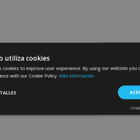
b utiliza cookies
 cookies to improve user experience. By using our website you c
ance with our Cookie Policy.
Más información
TALLES
ACE
POWE
Cookies de
Cookies de
nte
rendimiento
preferencias
f
s