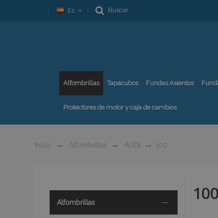
Buscar
Es
Alfombrillas
Tapacubos
Fundas Asientos
Fund
Protectores de motor y caja de cambios
Inicio
Alfombrillas
AUDI
100
10
Alfombrillas