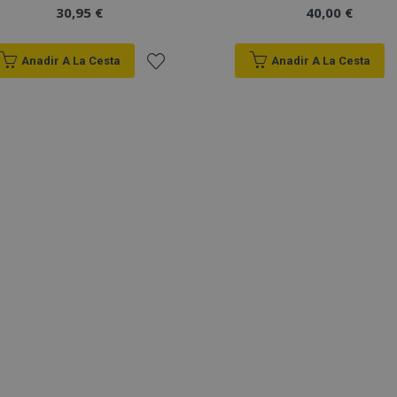
30,95 €
40,00 €
Anadir A La Cesta
Anadir A La Cesta
Añadir
a la
Lista
de
Deseos