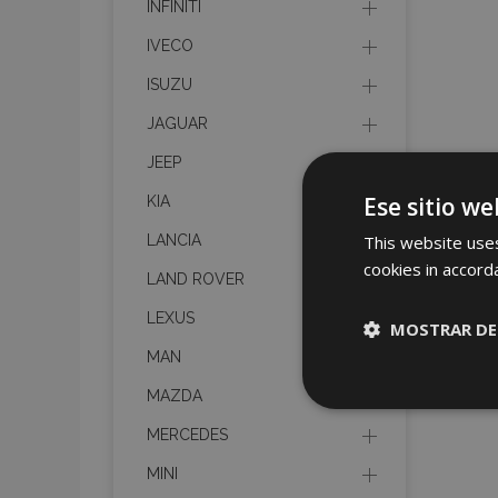
INFINITI
IVECO
ISUZU
JAGUAR
JEEP
Ese sitio we
KIA
This website uses
LANCIA
cookies in accord
LAND ROVER
LEXUS
MOSTRAR DE
MAN
Cookies
MAZDA
estrictame
necesaria
MERCEDES
MINI