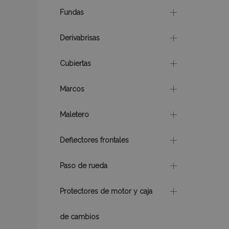
Fundas
recently_viewed_p
Derivabrisas
section_data_ids
Cubiertas
PHPSESSID
Marcos
Maletero
Deflectores frontales
X-Magento-Vary
Paso de rueda
Protectores de motor y caja
mage-cache-sessi
de cambios