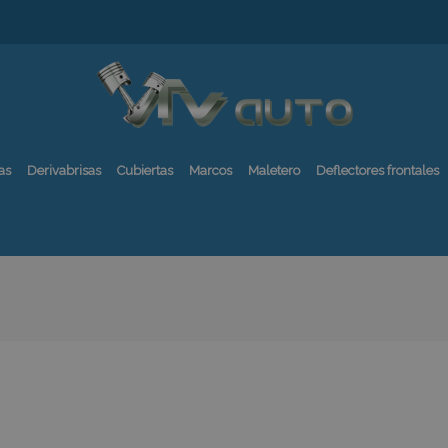
as
Derivabrisas
Cubiertas
Marcos
Maletero
Deflectores frontales