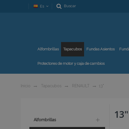
Buscar
Es
Alfombrillas
Tapacubos
Fundas Asientos
Fund
Protectores de motor y caja de cambios
Inicio
Tapacubos
RENAULT
13"
13"
Alfombrillas