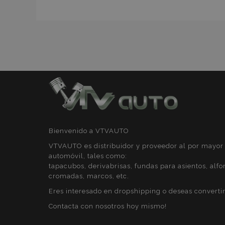
mage-messages
recently_compare
product_data_sto
Bienvenido a VTVAUTO
CookieScriptConse
VTVAUTO es distribuidor y proveedor al por mayor 
automóvil, tales como:
tapacubos, derivabrisas, fundas para asientos, alfo
cromadas, marcos, etc.
mage-translation-f
Eres interesado en dropshipping o deseas convertir
Contacta con nosotros hoy mismo!
recently_viewed_p