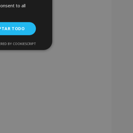
onsent to all
PTAR TODO
Añadir
a la
RED BY COOKIESCRIPT
Cookies de
uncionalidad
Lista
de
Deseos
encias
. The website cannot