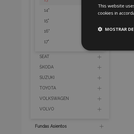
This website uses
14"
cookies in accord
15"
MOSTRAR DE
16"
17"
Cookies
estrictame
necesaria
SEAT
ŠKODA
SUZUKI
TOYOTA
VOLKSWAGEN
Cooki
VOLVO
Strictly necessary c
be used properly wit
Fundas Asientos
Nombre