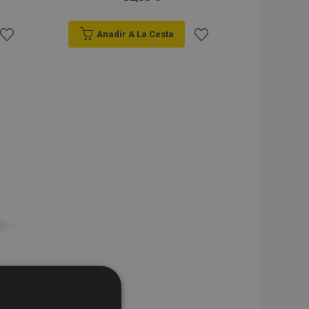
Anadir A La Cesta
Añadir
Añadir
a la
a la
Lista
Lista
de
de
Deseos
Deseos