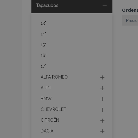
Tapacubos
Ordena
13"
14"
15"
16"
17"
ALFA ROMEO
AUDI
BMW
CHEVROLET
CITROËN
DACIA