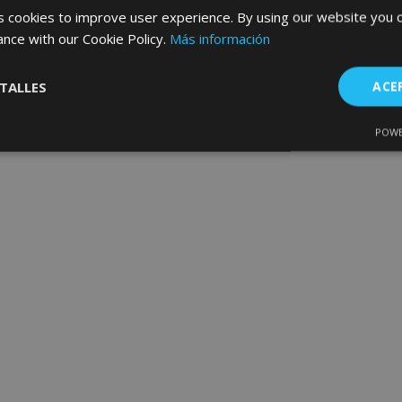
32,95 €
35,95 €
 cookies to improve user experience. By using our website you c
ance with our Cookie Policy.
Más información
Anadir A La Cesta
Anadir A La Cesta
TALLES
ACE
Añadir
a la
POWE
Cookies de
Cookies de
nte
rendimiento
preferencias
f
Lista
s
de
Deseos
es estrictamente necesarias
Cookies de rendimiento
Cookies de prefer
Cookies de funcionalidad
ookies allow core website functionality such as user login and account management
hout strictly necessary cookies.
Proveedor
/
Vencimiento
Descripción