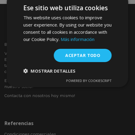
Ese sitio web utiliza cookies
This website uses cookies to improve
user experience. By using our website you
consent to all cookies in accordance with
our Cookie Policy.
Más información
Bienvenido a VTVAUTO
VTVAUTO es distribuidor y proveedor al por mayor en
ACEPTAR TODO
Europa, de accesorios de automóvil, tales como:
tapacubos, derivabrisas, fundas para asientos, alfombrillas,
MOSTRAR DETALLES
cubiertas cromadas, marcos, etc.
Eres interesado en dropshipping o deseas convertirte en
POWERED BY COOKIESCRIPT
Cookies
Cookies de
nuestro socio?
estrictamente
rendimiento
necesarias
Contacta con nosotros hoy mismo!
Cookies de
Cookies de
preferencias
funcionalidad
Referencias
Condiciones comerciales