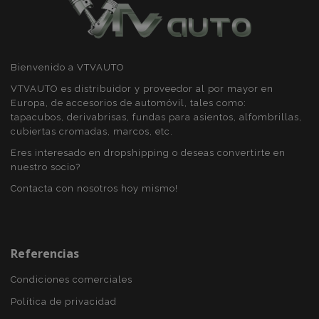
Bienvenido a VTVAUTO
VTVAUTO es distribuidor y proveedor al por mayor en
Europa, de accesorios de automóvil, tales como:
tapacubos, derivabrisas, fundas para asientos, alfombrillas,
cubiertas cromadas, marcos, etc.
Eres interesado en dropshipping o deseas convertirte en
nuestro socio?
Contacta con nosotros hoy mismo!
X-Magento-Vary
59 
Adobe Inc.
58 s
www.vtvauto.es
Referencias
Condiciones comerciales
Política de privacidad