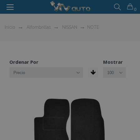
0
Inicio
Alfombrillas
NISSAN
NOTE
Ordenar Por
Mostrar