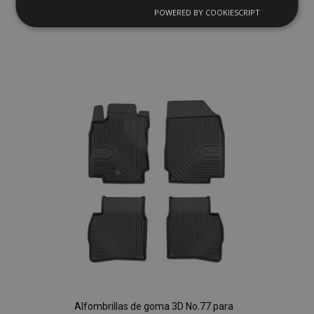
POWERED BY COOKIESCRIPT
Anadir A La Cesta
Cookies
Cookies de
estrictamente
rendimiento
Añadir
necesarias
a la
Lista
Cookies de
Cookies de
preferencias
funcionalidad
de
Deseos
Cookies estrictamente necesarias
Cookies de rendimiento
Cookies de preferencias
Cookies de funcionalidad
Strictly necessary cookies allow core website
functionality such as user login and account
Alfombrillas de goma 3D No.77 para
management. The website cannot be used