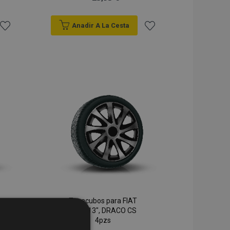
Anadir A La Cesta
Añadir
Añadir
a la
a la
Lista
Lista
de
de
Deseos
Deseos
Tapacubos para FIAT
BLUE 13", DRACO CS
4pzs