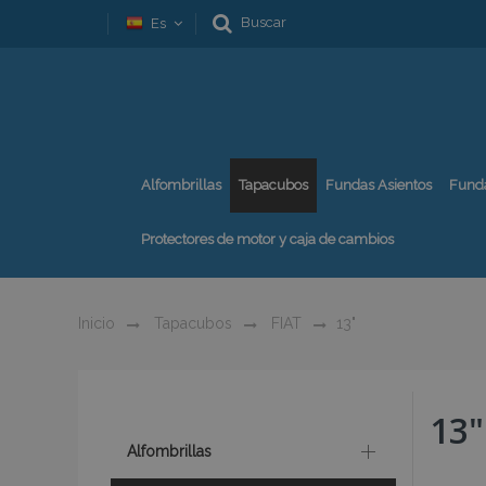
Buscar
Es
Alfombrillas
Tapacubos
Fundas Asientos
Fund
Protectores de motor y caja de cambios
Inicio
Tapacubos
FIAT
13"
13"
Alfombrillas