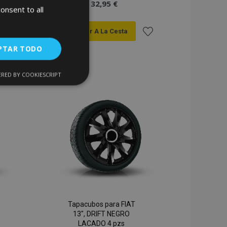
32,95 €
onsent to all
Anadir A La Cesta
PTAR TODO
Añadir
Añadir
a la
a la
RED BY COOKIESCRIPT
Cookies de
uncionalidad
Lista
Lista
de
de
Deseos
Deseos
encias
. The website cannot
Tapacubos para FIAT
13", DRIFT NEGRO
LACADO 4 pzs