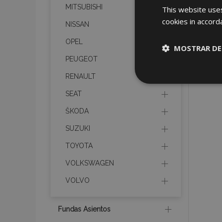
MITSUBISHI
This website uses
cookies in accord
NISSAN
OPEL
MOSTRAR DE
PEUGEOT
RENAULT
Cookies
estrictame
necesaria
SEAT
ŠKODA
SUZUKI
TOYOTA
VOLKSWAGEN
Cooki
VOLVO
Strictly necessary c
be used properly wit
Fundas Asientos
Nombre