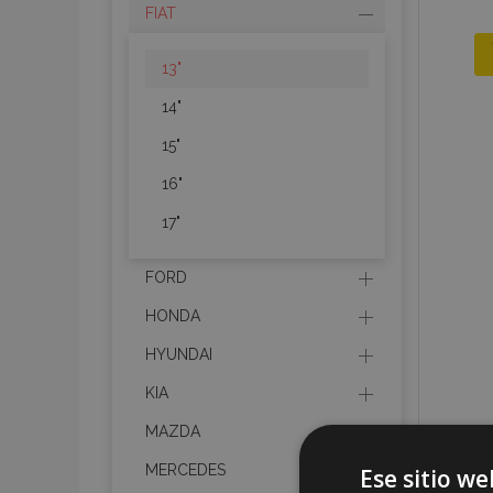
FIAT
13"
14"
15"
16"
17"
FORD
HONDA
HYUNDAI
KIA
MAZDA
MERCEDES
Ese sitio we