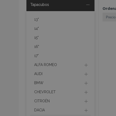
Tapacubos
Ordena
13"
14"
15"
16"
17"
ALFA ROMEO
AUDI
BMW
CHEVROLET
CITROËN
DACIA