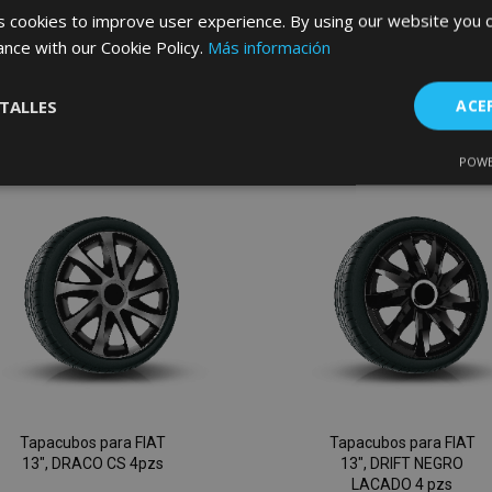
32,95 €
32,95 €
 cookies to improve user experience. By using our website you c
ance with our Cookie Policy.
Más información
Anadir A La Cesta
Anadir A La Cesta
TALLES
ACE
Añadir
a la
POWE
Cookies de
Cookies de
nte
rendimiento
preferencias
f
Lista
s
de
Deseos
es estrictamente necesarias
Cookies de rendimiento
Cookies de prefer
Cookies de funcionalidad
ookies allow core website functionality such as user login and account management
Tapacubos para FIAT
Tapacubos para FIAT
hout strictly necessary cookies.
13", DRACO CS 4pzs
13", DRIFT NEGRO
Proveedor
/
LACADO 4 pzs
Vencimiento
Descripción