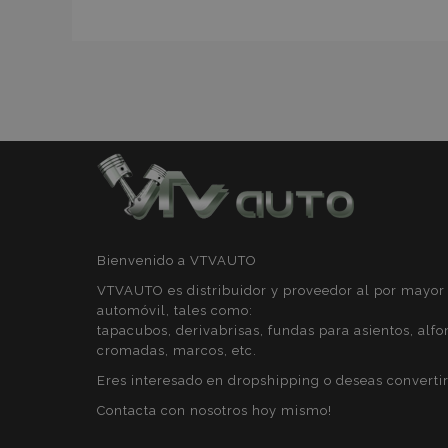
mage-messages
recently_compare
product_data_sto
Bienvenido a VTVAUTO
CookieScriptConse
VTVAUTO es distribuidor y proveedor al por mayor 
automóvil, tales como:
tapacubos, derivabrisas, fundas para asientos, alfo
cromadas, marcos, etc.
mage-translation-f
Eres interesado en dropshipping o deseas convertir
Contacta con nosotros hoy mismo!
recently_viewed_p