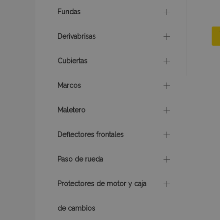
Fundas
recently_viewed_p
Derivabrisas
section_data_ids
Cubiertas
PHPSESSID
Marcos
Maletero
Deflectores frontales
X-Magento-Vary
Paso de rueda
Protectores de motor y caja
mage-cache-sessi
de cambios