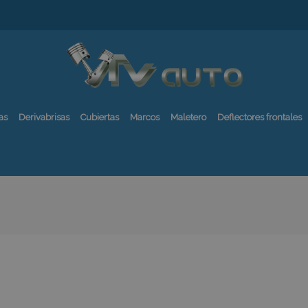
as
Derivabrisas
Cubiertas
Marcos
Maletero
Deflectores frontales