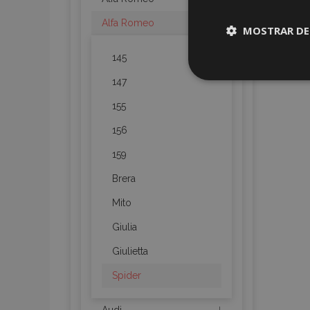
Alfa Romeo
MOSTRAR DE
145
Cookies
147
estrictame
necesaria
155
156
159
Brera
Cooki
Mito
Giulia
Strictly necessary c
be used properly wit
Giulietta
Nombre
Spider
recently_viewed_p