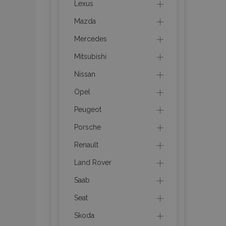
mage-messages
Lexus
Mazda
Mercedes
recently_compare
Mitsubishi
Nissan
product_data_sto
Opel
CookieScriptConse
Peugeot
Porsche
Renault
mage-translation-f
Land Rover
Saab
recently_viewed_p
Seat
Skoda
recently_compare