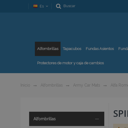
Buscar
Es
Alfombrillas
Tapacubos
Fundas Asientos
Fund
Protectores de motor y caja de cambios
Inicio
Alfombrillas
Army Car Mats
Alfa Rom
SP
Alfombrillas