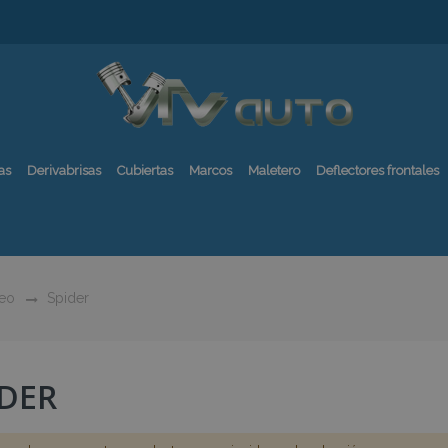
as
Derivabrisas
Cubiertas
Marcos
Maletero
Deflectores frontales
eo
Spider
IDER