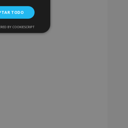
PTAR TODO
RED BY COOKIESCRIPT
Cookies de
uncionalidad
encias
. The website cannot
 de productos
acilitar la