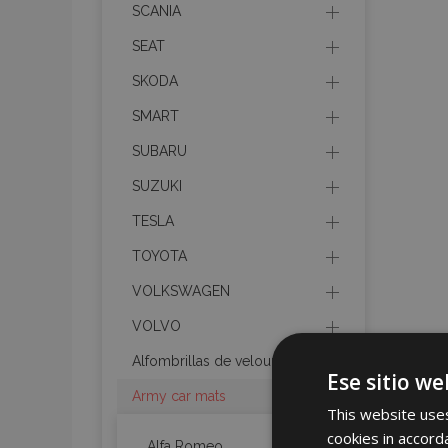
SCANIA
SEAT
SKODA
SMART
SUBARU
SUZUKI
TESLA
TOYOTA
VOLKSWAGEN
VOLVO
Alfombrillas de velours
Ese sitio we
Army car mats
This website uses
cookies in accord
Alfa Romeo