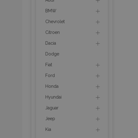
Audi
BMW
section_data_ids
Chevrolet
Citroen
PHPSESSID
Dacia
Dodge
Fiat
Ford
X-Magento-Vary
Honda
Hyundai
Jaguar
mage-cache-sessi
Jeep
Kia