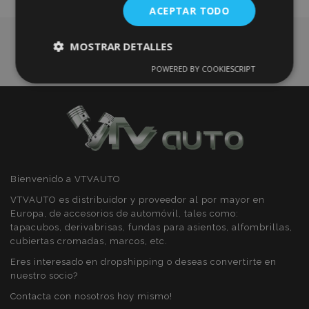
ACEPTAR TODO
Deseos
MOSTRAR DETALLES
POWERED BY COOKIESCRIPT
Cookies
Cookies de
estrictamente
rendimiento
necesarias
Cookies de
Cookies de
preferencias
funcionalidad
Bienvenido a VTVAUTO
VTVAUTO es distribuidor y proveedor al por mayor en
Europa, de accesorios de automóvil, tales como:
tapacubos, derivabrisas, fundas para asientos, alfombrillas,
cubiertas cromadas, marcos, etc.
Cookies estrictamente necesarias
Eres interesado en dropshipping o deseas convertirte en
nuestro socio?
Cookies de rendimiento
Contacta con nosotros hoy mismo!
Cookies de preferencias